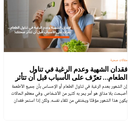
مقالات صحية
فقدان الشهية وعدم الرغبة في تناول
الطعام… تعرّف على الأسباب قبل أن تتأثر
صحتك!
إن الشعور بعدم الرغبة في تناول الطعام أو الإحساس بأن جميع الأطعمة
أصبحت بلا مذاق هو أمر يمر به كثير من الأشخاص. وفي معظم الحالات
يكون هذا الشعور مؤقتًا ويختفي من تلقاء نفسه. ولكن إذا استمر فقدان
الشهية لفترة طويلة وأدى إلى انخفاض الوزن والشعور بالإرهاق والضعف، فقد
يكون مؤشرًا على وجود مشكلة صحية جسدية […]