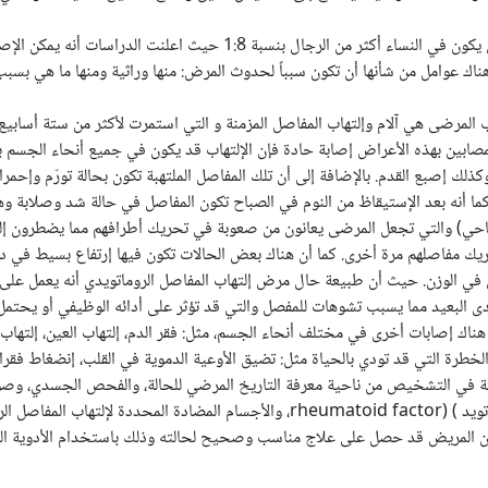
إن إلتهاب المفاصل الروماتويدي يكون في النساء أكثر من الرجال بنسبة 1:8 حي
هناك عوامل من شأنها أن تكون سبباً لحدوث المرض: منها وراثية ومنها ما هي بسب
 المرضى هي آلام وإلتهاب المفاصل المزمنة و التي استمرت لأكثر من ستة أساب
للمصابين بهذه الأعراض إصابة حادة فإن الإلتهاب قد يكون في جميع أنحاء الجسم 
كذلك إصبع القدم. بالإضافة إلى أن تلك المفاصل الملتهبة تكون بحالة تورّم وإحمر
 كما أنه بعد الإستيقاظ من النوم في الصباح تكون المفاصل في حالة شد وصلابة وه
احي) والتي تجعل المرضى يعانون من صعوبة في تحريك أطرافهم مما يضطرون إ
ريك مفاصلهم مرة أخرى. كما أن هناك بعض الحالات تكون فيها إرتفاع بسيط في 
في الوزن. حيث أن طبيعة حال مرض إلتهاب المفاصل الروماتويدي أنه يعمل على 
دى البعيد مما يسبب تشوهات للمفصل والتي قد تؤثر على أدائه الوظيفي أو يحتم
 هناك إصابات أخرى في مختلف أنحاء الجسم، مثل: فقر الدم، إلتهاب العين، إلتهاب 
الخطرة التي قد تودي بالحياة مثل: تضيق الأوعية الدموية في القلب، إنضغاط فقر
ة في التشخيص من ناحية معرفة التاريخ المرضي للحالة، والفحص الجسدي، وصو
تويد
(
rheumatoid factor)
، والأجسام المضادة المحددة لإلتهاب المفاصل ال
ن المريض قد حصل على علاج مناسب وصحيح لحالته وذلك باستخدام الأدوية ال