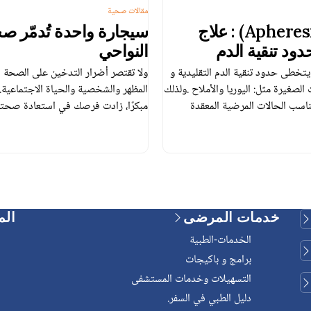
مقالات صحية
..تقنية الفِصادة (Apheresis) : علاج
سيجارة واحدة تُدمّر ص
د تنقية الدم
النواحي
تخطى حدود تنقية الدم التقليدية و
ولا تقتصر أضرار التدخين على الصحة فق
لصغيرة مثل: اليوريا والأملاح .ولذلك
المظهر والشخصية والحياة الاجتماعية.
يناسب الحالات المرضية المعقدة
مبكرًا، زادت فرصك في استعادة صحت
خدمات المرضى
الم
الخدمات-الطبية
برامج و باكيجات
التسهيلات وخدمات المستشفى
دليل الطبي في السفر.