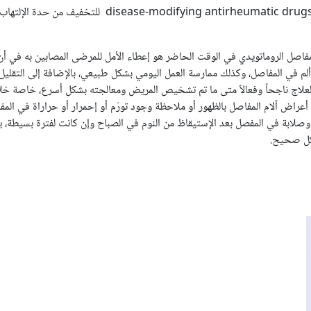
disease-modifying antirheumatic drug
للتخفيف من حدة الإلتهاب 
ل الروماتويدي في الوقت الحاضر هو إعطاء الأمل للمرضى المصابين به في أن ي
 في المفاصل، وكذلك ممارسة العمل اليومي بشكل طبيعي، بالإضافة إلى التقليل 
لاج ناجحاً وفعالاً متى ما تم تشخيص المريض ومعالجته بشكل أسرع، خاصة خلال
 أعراض آلام المفاصل بالظهور أو ملاحظة وجود تورّم أو إحمرار أو حراراة في 
صلابة في المفصل بعد الإستيقاظ من النوم في الصباح وإن كانت لفترة بسيطة، ين
كل صحيح.