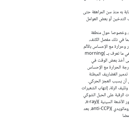
ث اعلنت الدراسات أنه يمكن الإصابة به منذ سن المراهقة حتى
ب التدخين أو بعض العوامل
يع، وخصوصا حول منطقة
بما في ذلك مفصل الكتف،
ار وحرارة مع الإحساس بالألم
ي ما تعرف بــ
(
morning
لى أخذ بعض الوقت في
درجة الحرارة مع الإحساس
تدمير الغضاريف المبطنة
ل أن يسبب العجز الحركي.
وتليف الرئة، إلتهاب الشعيرات
ات الرقبة على الحبل الشوكي
ر الأشعة السينية
(
x-ray)
،
روماتويدي
(
anti-CCP)
. بعد
مضا