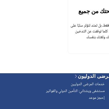
حتك من جميع
ط، بل تمتد لتؤثر سلبًا على
 كلما توقفت عن التدخين
ك وثقتك بنفسك
رضى الدوليون
خدمات المرضى الدوليين
مستشفى ويشتاني: التأمين الدولي والفواتير
إحجز موعد