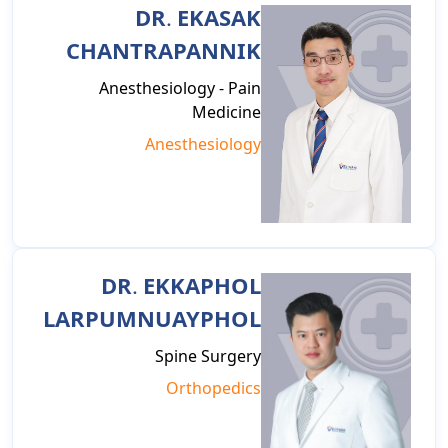
DR. EKASAK
CHANTRAPANNIK
Anesthesiology - Pain
Medicine
Anesthesiology
DR. EKKAPHOL
LARPUMNUAYPHOL
Spine Surgery
Orthopedics