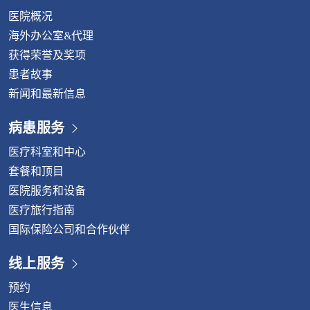
医院概况
行内镜下椎间盘切除术，这是一种微创脊柱手术。 内镜下椎
间盘切除术的优势 预防椎间盘突出 虽然与年龄相关的退行
海外办公室&代理
性病变无法完全避免，但您可以采取以下方式降低风险并延
获得荣誉及奖项
缓症状出现： 不要忽视慢性疼痛 如果您长期遭受背痛、颈
患者故事
痛或四肢麻木的困扰，请不要等到病情加重才就医。请咨询
新闻和最新信息
脊柱专科医生，以获得准确的诊断和合适的治疗方案。 如需
了解更多信息，请联系： 威它尼国际医院脊椎中心电话：
病患服务
(+66)2-734-0000 转 5400中文热线： (+66)84-751-6222
医疗科室和中心
套餐和顶目
医院服务和设备
医疗旅行指南
国际保险公司和合作伙伴
线上服务
预约
医生信息