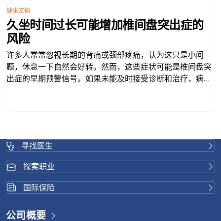
健康文摘
久坐时间过长可能增加椎间盘突出症的
风险
许多人常常忽视长期的背痛或颈部疼痛，认为这只是小问
题，休息一下自然会好转。然而，这些症状可能是椎间盘突
出症的早期预警信号。如果未能及时接受诊断和治疗，病情
可能逐渐恶化，并对日常生活造成显著影响。 什么是椎间盘
突出？ 椎间盘突出是指脊椎中的椎间盘——负责吸收冲击力
并保证脊柱平稳运动——发生撕裂或移位。这种移位会压迫
附近的神经，导致身体各部位（例如背部、颈部、臀部或腿
部）出现疼痛、麻木或无力。 椎间盘突出症状 症状因椎间
寻找医生
盘突出部位和神经受压程度而异。常见症状包括： 如果不及
时治疗，症状会随着时间推移而加重，并可能导致： 椎间盘
探索职业
突出症的病因 椎间盘突出症的诊断 诊断通常从病史询问和
体格检查开始。其他检查可能包括： 治疗方案 对于轻度或
国际保险
早期椎间盘突出： 对于更严重或持续存在的症状： 如果病
情在六个月内没有改善或加重，例如出现放射性腿痛、睡眠
公司概要
障碍、行走困难或大小便失禁等症状，医生可能会建议您进