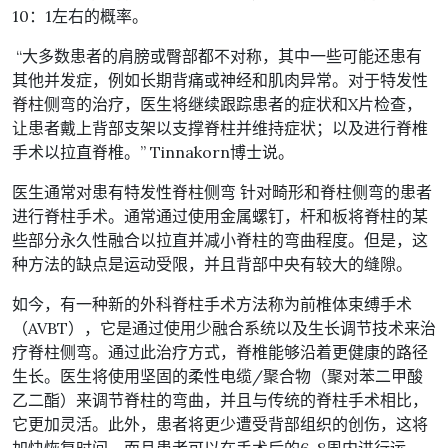
10：1左右的概率。
“大多数患者的肩膀或臀部都不对称，其中一些可能还患有
其他并发症，例如长期背痛或神经和肌肉异常。对于特发性
脊柱侧弯的治疗，医生将继续跟踪患者的症状和X片检查，
让患者戴上背部支架以支撑脊柱并维持症状；以及进行脊椎
手术以拉直脊椎。” Tinnakorn博士说。
医生通常对患有特发性脊柱侧弯 针对畸形和脊柱侧弯的患者
进行脊柱手术。通常通过使用金属螺钉，杆和板将脊柱的某
些部分永久性融合以拉直并减小脊柱的弯曲程度。但是，这
种方法的缺点是运动受限，并且背部中央有较大的缝隙。
如今，有一种新的外科脊柱手术方法称为前椎体束缚手术
（AVBT），它是通过使用少融合系统以及生长调节技术来治
疗脊柱侧弯。通过此治疗方式，脊椎能够沿着更健康的路径
生长。医生将使用坚固的柔性电缆/聚合物（聚对苯二甲酸
乙二酯）来调节脊柱的弯曲，并且与传统的脊柱手术相比，
它更加灵活。此外，患者将更少遭受背部组织的创伤，这将