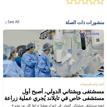
See All
منشورات ذات الصلة
أخبار وآخر المستجدات
مسشتفى ويشتاني الدولي، أصبح أول
مستشفى خاص في تايلاند يُجري عملية زراعة
كلى من متبرع متوفى، بمساعدة الروبوت
نجح مستشفى ويشتاني الدولي في إجراء عملية زراعة كلى من متبرع