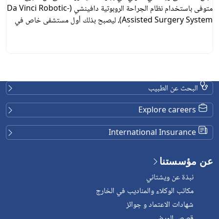
متوفى باستخدام نظام الجراحة الروبوتية دافينشي (Da Vinci Robotic-
Assisted Surgery System)، ليصبح بذلك أول مستشفى خاص في
تايلاند يحقق هذا الإنجاز. وقد أُجريت العملية بواسطة فريق متعدد
التخصصات ضم أطباء أمراض الكلى، وجراحي المسالك البولية، وجراحي
الأوعية الدموية، إلى جانب عدد من المتخصصين الآخرين […]
البحث عن الطبيب
Explore careers
International Insurance
عن مؤسستنا
نبذة عن ويشتاني
مكاتب الوكلاء والمناديب في الخارج
شهادات الاعتماد و جوائز
قصص المرضى