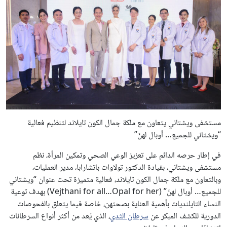
مستشفى ويشتاني يتعاون مع ملكة جمال الكون تايلاند لتنظيم فعالية
“ويشتاني للجميع… أوبال لهنّ”
في إطار حرصه الدائم على تعزيز الوعي الصحي وتمكين المرأة، نظم
مستشفى ويشتاني، بقيادة الدكتور تولاوات باتشارابا، مدير العمليات،
وبالتعاون مع ملكة جمال الكون تايلاند، فعالية متميزة تحت عنوان “ويشتاني
للجميع… أوبال لهنّ” (Vejthani for all…Opal for her) بهدف توعية
النساء التايلنديات بأهمية العناية بصحتهن، خاصة فيما يتعلق بالفحوصات
الدورية للكشف المبكر عن
سرطان الثدي
، الذي يُعد من أكثر أنواع السرطانات