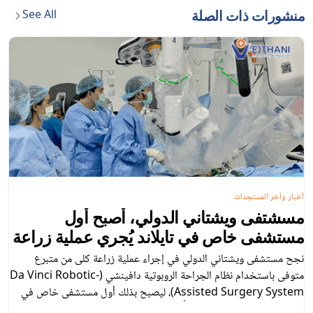
See All
منشورات ذات الصلة
أخبار وآخر المستجدات
مسشتفى ويشتاني الدولي، أصبح أول
مستشفى خاص في تايلاند يُجري عملية زراعة
كلى من متبرع متوفى، بمساعدة الروبوت
نجح مستشفى ويشتاني الدولي في إجراء عملية زراعة كلى من متبرع
متوفى باستخدام نظام الجراحة الروبوتية دافينشي (Da Vinci Robotic-
Assisted Surgery System)، ليصبح بذلك أول مستشفى خاص في
تايلاند يحقق هذا الإنجاز. وقد أُجريت العملية بواسطة فريق متعدد