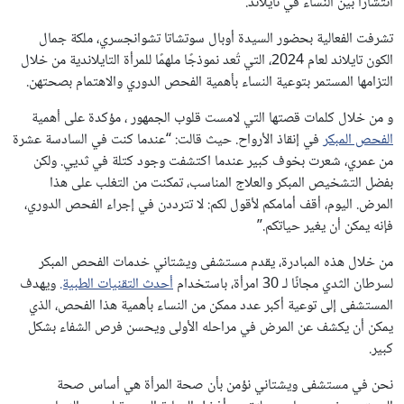
انتشارًا بين النساء في تايلاند.
تشرفت الفعالية بحضور السيدة أوبال سوتشاتا تشوانجسري، ملكة جمال
الكون تايلاند لعام 2024، التي تُعد نموذجًا ملهمًا للمرأة التايلاندية من خلال
التزامها المستمر بتوعية النساء بأهمية الفحص الدوري والاهتمام بصحتهن.
و من خلال كلمات قصتها التي لامست قلوب الجمهور ، مؤكدة على أهمية
الفحص المبكر
في إنقاذ الأرواح. حيث قالت: “عندما كنت في السادسة عشرة
من عمري، شعرت بخوف كبير عندما اكتشفت وجود كتلة في ثديي. ولكن
بفضل التشخيص المبكر والعلاج المناسب، تمكنت من التغلب على هذا
المرض. اليوم، أقف أمامكم لأقول لكم: لا تترددن في إجراء الفحص الدوري،
فإنه يمكن أن يغير حياتكم.”
من خلال هذه المبادرة، يقدم مستشفى ويشتاني خدمات الفحص المبكر
لسرطان الثدي مجانًا لـ 30 امرأة، باستخدام
أحدث التقنيات الطبية.
ويهدف
المستشفى إلى توعية أكبر عدد ممكن من النساء بأهمية هذا الفحص، الذي
يمكن أن يكشف عن المرض في مراحله الأولى ويحسن فرص الشفاء بشكل
كبير.
نحن في مستشفى ويشتاني نؤمن بأن صحة المرأة هي أساس صحة