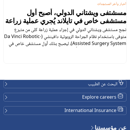
أخبار وآخر المستجدات
مسشتفى ويشتاني الدولي، أصبح أول
مستشفى خاص في تايلاند يُجري عملية زراعة
كلى من متبرع متوفى، بمساعدة الروبوت
نجح مستشفى ويشتاني الدولي في إجراء عملية زراعة كلى من متبرع
متوفى باستخدام نظام الجراحة الروبوتية دافينشي (Da Vinci Robotic-
Assisted Surgery System)، ليصبح بذلك أول مستشفى خاص في
تايلاند يحقق هذا الإنجاز. وقد أُجريت العملية بواسطة فريق متعدد
التخصصات ضم أطباء أمراض الكلى، وجراحي المسالك البولية، وجراحي
الأوعية الدموية، إلى جانب عدد من المتخصصين الآخرين […]
البحث عن الطبيب
Explore careers
International Insurance
عن مؤسستنا