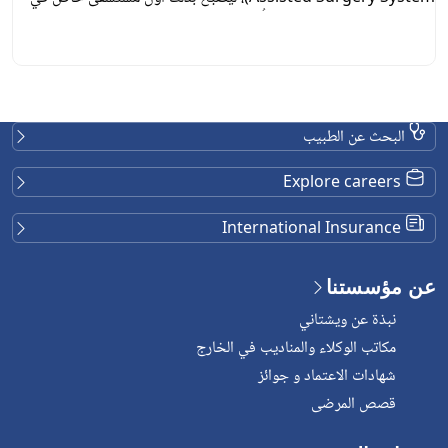
تايلاند يحقق هذا الإنجاز. وقد أُجريت العملية بواسطة فريق متعدد
التخصصات ضم أطباء أمراض الكلى، وجراحي المسالك البولية، وجراحي
الأوعية الدموية، إلى جانب عدد من المتخصصين الآخرين […]
البحث عن الطبيب
Explore careers
International Insurance
عن مؤسستنا
نبذة عن ويشتاني
مكاتب الوكلاء والمناديب في الخارج
شهادات الاعتماد و جوائز
قصص المرضى