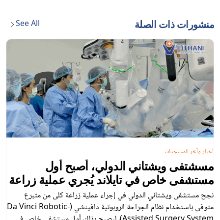
See All
منشورات ذات الصلة
أخبار وآخر المستجدات
مسشتفى ويشتاني الدولي، أصبح أول
مستشفى خاص في تايلاند يُجري عملية زراعة
كلى من متبرع متوفى، بمساعدة الروبوت
نجح مستشفى ويشتاني الدولي في إجراء عملية زراعة كلى من متبرع
متوفى باستخدام نظام الجراحة الروبوتية دافينشي (Da Vinci Robotic-
Assisted Surgery System)، ليصبح بذلك أول مستشفى خاص في