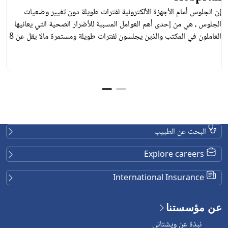
إن الجلوس أمام الأجهزة الألكترونية لفترات طويلة دون تغيير وضعيات
الجلوس ، هي من إحدى أهم العوامل المسببة للأضرار الصحية التي يعانيها
العاملون في المكتب والذين يجلسون لفترات طويلة ومستمرة مالا يقل عن 8
ساعات متتالية في اليوم، وخاصة أولئك الذين يجلسون بوضعيات خاطئة،
فإذا تركت هذه الأعراض دون علاج فإنها سوف تزداد حدة وقد
البحث عن الطبيب
Explore careers
International Insurance
عن مؤسستنا
نبذة عن ويشتاني