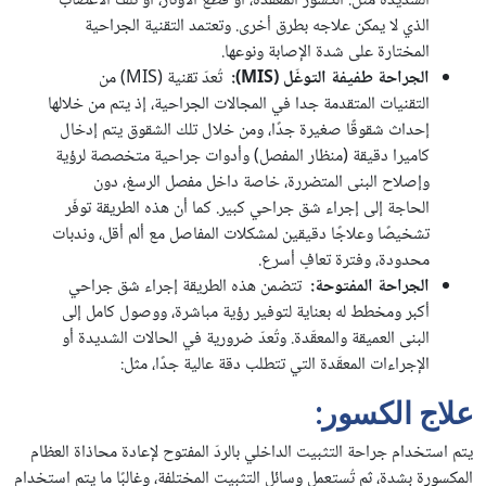
الشديدة مثل: الكسور المعقّدة، أو قطع الأوتار، أو تلف الأعصاب
الذي لا يمكن علاجه بطرق أخرى. وتعتمد التقنية الجراحية
المختارة على شدة الإصابة ونوعها.
الجراحة طفيفة التوغّل (
MIS
)
:
تُعدّ تقنية (MIS) من
التقنيات المتقدمة جدا في المجالات الجراحية، إذ يتم من خلالها
إحداث شقوقًا صغيرة جدًا، ومن خلال تلك الشقوق يتم إدخال
كاميرا دقيقة (منظار المفصل) وأدوات جراحية متخصصة لرؤية
وإصلاح البنى المتضررة، خاصة داخل مفصل الرسغ، دون
الحاجة إلى إجراء شق جراحي كبير. كما أن هذه الطريقة توفّر
تشخيصًا وعلاجًا دقيقين لمشكلات المفاصل مع ألم أقل، وندبات
محدودة، وفترة تعافٍ أسرع.
الجراحة المفتوحة
:
تتضمن هذه الطريقة إجراء شق جراحي
أكبر ومخطط له بعناية لتوفير رؤية مباشرة، ووصول كامل إلى
البنى العميقة والمعقّدة. وتُعدّ ضرورية في الحالات الشديدة أو
الإجراءات المعقّدة التي تتطلب دقة عالية جدًا، مثل:
علاج الكسور:
يتم استخدام جراحة التثبيت الداخلي بالردّ المفتوح لإعادة محاذاة العظام
المكسورة بشدة، ثم تُستعمل وسائل التثبيت المختلفة، وغالبًا ما يتم استخدام