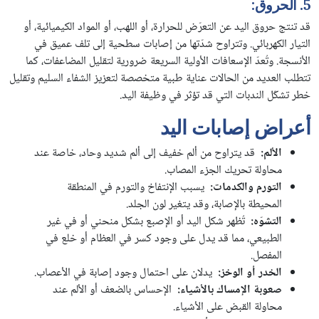
5. الحروق:
قد تنتج حروق اليد عن التعرّض للحرارة، أو اللهب، أو المواد الكيميائية، أو
التيار الكهربائي. وتتراوح شدّتها من إصابات سطحية إلى تلف عميق في
الأنسجة. وتُعدّ الإسعافات الأولية السريعة ضرورية لتقليل المضاعفات، كما
تتطلب العديد من الحالات عناية طبية متخصصة لتعزيز الشفاء السليم وتقليل
خطر تشكّل الندبات التي قد تؤثر في وظيفة اليد.
أعراض إصابات اليد
الألم
:
قد يتراوح من ألم خفيف إلى ألم شديد وحاد، خاصة عند
محاولة تحريك الجزء المصاب.
التورم والكدمات
:
يسبب الإنتفاخ والتورم في المنطقة
المحيطة بالإصابة، وقد يتغير لون الجلد.
التشوّه
:
تُظهر شكل اليد أو الإصبع بشكل منحني أو في غير
الطبيعي، مما قد يدل على وجود كسر في العظام أو خلع في
المفصل.
الخدر أو الوخز
:
يدلان على احتمال وجود إصابة في الأعصاب.
صعوبة الإمساك بالأشياء
:
الإحساس بالضعف أو الألم عند
محاولة القبض على الأشياء.