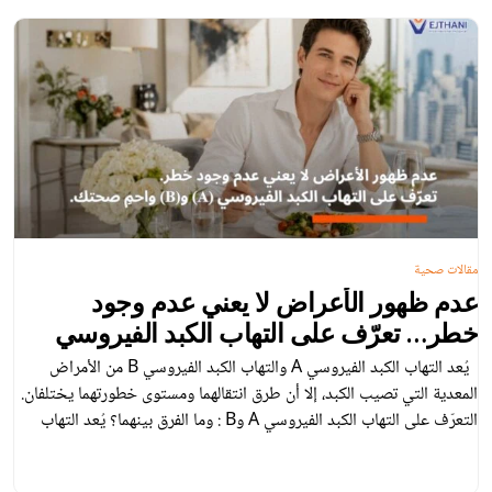
مقالات صحية
عدم ظهور الأعراض لا يعني عدم وجود
خطر… تعرّف على التهاب الكبد الفيروسي
(A) و(B) واحمِ صحتك
يُعد التهاب الكبد الفيروسي A والتهاب الكبد الفيروسي B من الأمراض
المعدية التي تصيب الكبد، إلا أن طرق انتقالهما ومستوى خطورتهما يختلفان.
التعرّف على التهاب الكبد الفيروسي A وB : وما الفرق بينهما؟ يُعد التهاب
الكبد الفيروسي A والتهاب الكبد الفيروسي B مرضين يسببهما نوعان
مختلفان من الفيروسات. ورغم أنهما يؤثران في الكبد، إلا أن […]