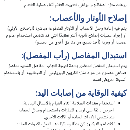
زرعات مثل: الصفائح والبراغي، لتثبيت العظم أثناء عملية الالتئام.
إصلاح الأوتار والأعصاب:
يتم فيه إعادة وصل الأعصاب أو الأوتار المقطوعة مباشرة (الإصلاح الأولي)،
أو إجراء عمليات إصلاح ثانوية أكثر تعقيدًا التي قد تتضمن استخدام طُعوم
عصبية أو وترية (أخذ نسيج من مناطق أخرى من الجسم).
استبدال المفاصل (رأب المفصل):
يتم استبدال المفصل المتضرر بشدة نتيجة التهاب المفاصل الشديد بمفصل
صناعي مصنوع من مواد مثل: الكربون البيروليتي، أو التيتانيوم، أو باستخدام
أنسجة المريض نفسه.
كيفية الوقاية من إصابات اليد
:
استخدام معدات السلامة أثناء القيام بالأعمال اليدوية
:
احرص دائمًا على ارتداء القفازات واستخدام وسائل الحماية
عند تشغيل الأدوات الحادة أو الآلات الأخرى.
الانتباه والتركيز
:
كن يقظًا ومركّزًا عند العمل بالأدوات الحادة