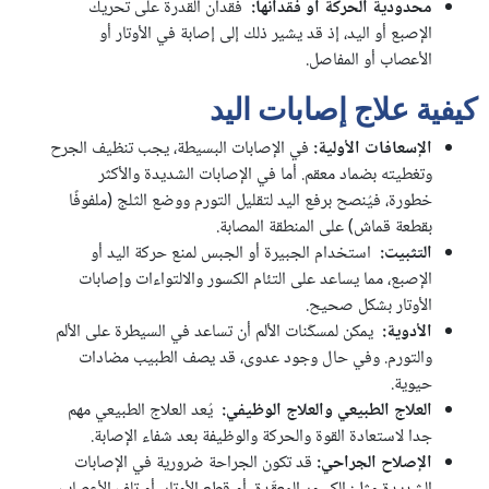
محدودية الحركة أو فقدانها
:
فقدان القدرة على تحريك
الإصبع أو اليد، إذ قد يشير ذلك إلى إصابة في الأوتار أو
الأعصاب أو المفاصل.
كيفية علاج إصابات اليد
الإسعافات الأولية:
في الإصابات البسيطة، يجب تنظيف الجرح
وتغطيته بضماد معقم. أما في الإصابات الشديدة والأكثر
خطورة، فيُنصح برفع اليد لتقليل التورم ووضع الثلج (ملفوفًا
بقطعة قماش) على المنطقة المصابة.
التثبيت
:
استخدام الجبيرة أو الجبس لمنع حركة اليد أو
الإصبع، مما يساعد على التئام الكسور والالتواءات وإصابات
الأوتار بشكل صحيح.
الأدوية
:
يمكن لمسكّنات الألم أن تساعد في السيطرة على الألم
والتورم. وفي حال وجود عدوى، قد يصف الطبيب مضادات
حيوية.
العلاج الطبيعي والعلاج الوظيفي
:
يُعد العلاج الطبيعي مهم
جدا لاستعادة القوة والحركة والوظيفة بعد شفاء الإصابة.
الإصلاح الجراحي
:
قد تكون الجراحة ضرورية في الإصابات