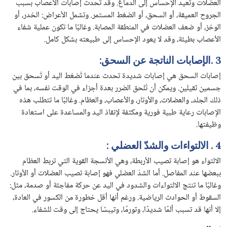
العضلات وتعيد الإحساس إلى الدماغ. وقد تحدث إصابات الأعصاب بسبب
الجروح العميقة، أو السحق، أو الضغط المستمر. وتشمل الأعراض: الخدر، أو
الوخز، أو ضعف العضلات في المنطقة المصابة. وغالبًا ما تكون عملية شفاء
الأعصاب بطيئة، وقد لا يعود الإحساس إلى طبيعته بشكل كامل.
3 .الإصابات الناتجة عن السحق:
إصابات السحق هي إصابات شديدة تحدث عندما تُضغط اليد أو تُسحق بين
جسمين ثقيلين. ويمكن أن تُلحق الضرر بعدة أجزاء في الوقت نفسه، بما في
ذلك الجلد، والعضلات، والأوتار، والأعصاب، والعظام. وغالبًا ما تتطلب هذه
الإصابات رعاية طبية فورية ومكثفة لإنقاذ اليد والمساعدة على استعادة
وظيفتها.
4 . الالتواءات والشدّ العضلي :
الالتواء هو إصابة تصيب الأربطة، وهي الأنسجة القوية التي تربط العظام
ببعضها عند المفاصل. أما الشدّ العضلي فهو إصابة تصيب العضلات أو الأوتار.
وغالبًا ما تنتج الالتواءات والشدود في اليد عن حركة مفاجئة أو صدمة، مثل:
السقوط أو الحوادث الرياضية. ورغم أنها أقل خطورة من الكسور في العادة،
إلا أنها قد تسبب ألمًا شديدًا، وتورمًا، وتيبسًا يحتاج إلى وقت للشفاء.