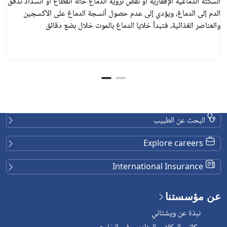
السكتة الدماغية الإقفارية أو نقص تروية الدماغ حالة انقطاع أو انسداد تدفق
الدم إلى الدماغ، ويؤدي إلى عدم حصول أنسجة الدماغ على الأكسجين
والعناصر الغذائية، فتبدأ خلايا الدماغ بالموت خلال بضع دقائق
البحث عن الطبيب
Explore careers
International Insurance
عن مؤسستنا
نبذة عن ويشتاني