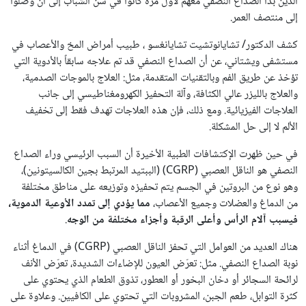
الذين بدأ الصداع النصفي معهم لأول مرة كانوا في سن الشباب إلى أن وصلوا
إلى منتصف العمر.
كشف الدكتور/ تشايانوتشيت تشايانغسو ، طبيب أمراض المخ والأعصاب في
مستشفى ويشتاني، عن أن الصداع النصفي قد تم علاجه سابقاً بالأدوية التي
تؤخذ عن طريق الفم وبالتقنيات المتقدمة، مثل: العلاج بالموجات الصدمية،
والعلاج بالليزر عالي الكثافة، وآلة التحفيز الكهرومغناطيسي إلى جانب
العلاجات الفيزيائية. ومع ذلك، فإن هذه العلاجات تهدف فقط إلى تخفيف
الألم لا إلى حل المشكلة.
في حين ظهرت الإكتشافات الطبية الأخيرة أن السبب الرئيسي وراء الصداع
النصفي هو الناقل العصبي (CGRP) (الببتيد المرتبط بجين الكالسيتونين)،
وهو نوع من البروتين في الجسم يتم تحفيزه وتوزيعه على مناطق مختلفة
من الدماغ والعضلات وجميع الأعصاب،
مما يؤدي إلى تمدد الأوعية الدموية،
فيسبب آلام الرأس وأعلى الرقبة وأجزاء مختلفة من الوجه
.
هناك العديد من العوامل التي تحفز الناقل العصبي (CGRP) في الدماغ أثناء
نوبة الصداع النصفي. مثل: تعرّض العيون للإضاءات الشديدة، تعرّض الأنف
لرائحة السجائر أو دخان البخور أو العطور، تذوق الطعام الذي يحتوي على
كثرة التوابل، طعم الجبن، المشروبات التي تحتوي على الكافيين. وعلاوة على