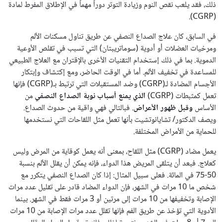
ذلك، فقد يلعب نقص النوم وزيادة التوتر دوراً مهماً في الإطلاق المفرط لمادة
(CGRP).
في السابق، كان علاج الصداع النصفي عن طريق تناول مسكنات الألم
ومرخيات العضلات أو أدوية (سوماتريبتان) التي تسبب في تقلص الأوعية
الدموية. بما في ذلك إستخدام التقنيات الأخرى بالإقتران مع العلاج الطبيعي
للمساعدة في تخفيف الألم. أما في الوقت الحاضر، ومع إكتشاف وإبتكار
الأجسام المضادة لـ(CGRP) وضد المستقبلات التي ترتبط بـ(CGRP) فإنها
تعمل كمثبطات (CGRP)
الذي يمنع أسباب نوبة الصداع النصفي
من
الأساس
وقبل ظهور الأعراض
. فبالتالي فهي واقية من حدوث الصداع.
ويصف الدكتور/ تشايانوتشيت بأنها تعمل مثل اللقاحات التي نستخدمها
للحماية من الأمراض المختلفة.
يعمل مضاد (CGRP) مثل اللقاح، بمعنى أنه يعمل كوقاية من المرض وليس
كعلاج. فبعد أن يتلقى المريض هذا الدواء، فإنه يمكن أن يقلل الألم بنسبة
50-75 في المائة. فعلى سبيل المثال: إذا كان الصداع النصفي يتكرر مع
شخص ما 10 مرات في الشهر، فإن الدواء المضاد قادر على تقليل عدد مرات
الإصابة وتخفيفها من 10 مرات إلى مرتين أو 3 مرات فقط في الشهر. بينما
الأدوية التي تؤخذ عن طريق الفم فإنها تقلل عدد مرات الإصابة من 10 مرات