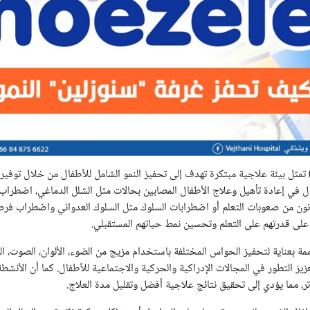
رفة سنوزلين (Snoezelen) تمثل بيئة علاجية مبتكرة تهدف إلى تحفيز النمو الشامل للأطفال من خلال
 في إعادة تأهيل وعلاج الأطفال المصابين بحالات مثل الشلل الدماغي، اضطراب
عانون من صعوبات التعلم أو اضطرابات السلوك مثل السلوك العدواني واضطراب فرط
ة بعناية لتحفيز الحواس المختلفة باستخدام مزيج من الضوء، الألوان، الصوت، الر
ز التطور في المجالات الإدراكية والحركية والاجتماعية للأطفال. كما أن الأنشطة
ر، مما يؤدي إلى تحقيق نتائج علاجية أفضل وتقليل مدة العلاج.