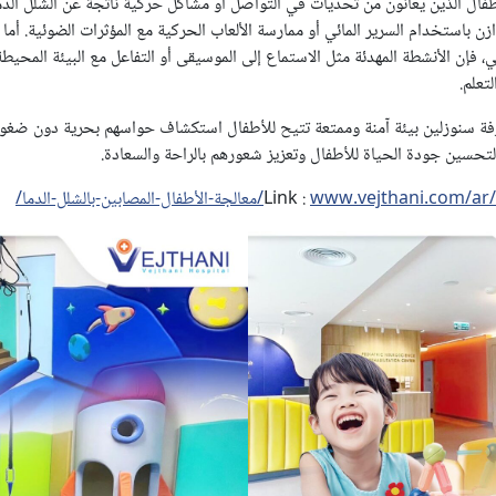
ا للأطفال الذين يعانون من تحديات في التواصل أو مشاكل حركية ناتجة عن الشلل ا
باستخدام السرير المائي أو ممارسة الألعاب الحركية مع المؤثرات الضوئية. أما ب
ي، فإن الأنشطة المهدئة مثل الاستماع إلى الموسيقى أو التفاعل مع البيئة المح
تعلم.
غرفة سنوزلين بيئة آمنة وممتعة تتيح للأطفال استكشاف حواسهم بحرية دون ضغوط
 لتحسين جودة الحياة للأطفال وتعزيز شعورهم بالراحة والسعادة.
www.vejth/معالجة-الأطفال-المصابين-بالشلل-الدما/