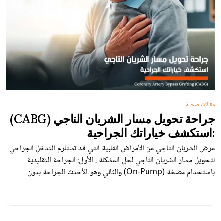
مقالات صحية
جراحة تحويل مسار الشريان التاجي (CABG)
:استكشف خياراتك الجراحية
مرض الشريان التاجي من الأمراض القلبية التي قد تستلزم التدخل الجراحي
لتحويل مسار الشريان التاجي لحل المشكلة ، الأول: الجراحة التقليدية
باستخدام مضخة (On-Pump) والثاني وهو الأحدث الجراحة بدون
استخدام المضخة (Off-Pump) . وكلا الطريقتين تُعدّان علاجين فعّالين
لمرض الشريان التاجي.