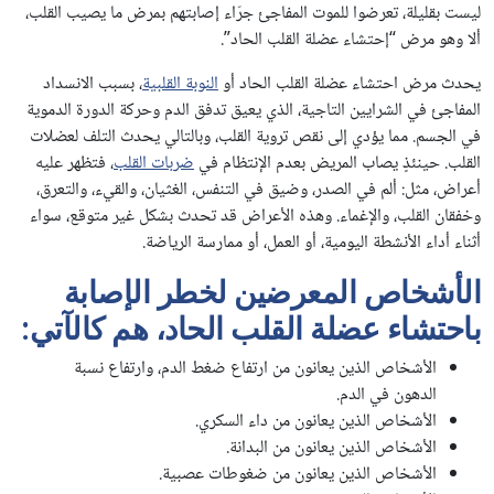
ليست بقليلة، تعرضوا للموت المفاجئ جرّاء إصابتهم بمرض ما يصيب القلب،
ألا وهو مرض “إحتشاء عضلة القلب الحاد”.
يحدث مرض احتشاء عضلة القلب الحاد أو
النوبة القلبية
، بسبب الانسداد
المفاجئ في الشرايين التاجية، الذي يعيق تدفق الدم وحركة الدورة الدموية
في الجسم. مما يؤدي إلى نقص تروية القلب، وبالتالي يحدث التلف لعضلات
القلب. حينئذٍ يصاب المريض بعدم الإنتظام في
ضربات القلب
، فتظهر عليه
أعراض، مثل: ألم في الصدر، وضيق في التنفس، الغثيان، والقيء، والتعرق،
وخفقان القلب، والإغماء. وهذه الأعراض قد تحدث بشكل غير متوقع، سواء
أثناء أداء الأنشطة اليومية، أو العمل، أو ممارسة الرياضة.
الأشخاص المعرضين لخطر الإصابة
باحتشاء عضلة القلب الحاد، هم كالآتي:
الأشخاص الذين يعانون من ارتفاع ضغط الدم، وارتفاع نسبة
الدهون في الدم.
الأشخاص الذين يعانون من داء السكري.
الأشخاص الذين يعانون من البدانة.
الأشخاص الذين يعانون من ضغوطات عصبية.