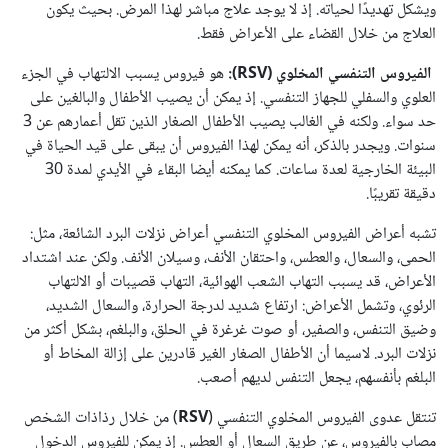
ويشكل تهديدًا لحياته. إذ لا يوجد علاج مباشر لهذا المرض. بحيث يكون
العلاج من خلال القضاء على الأعراض فقط.
الفيروس التنفسي المخلوي (RSV):
هو فيروس يسبب الالتهاب في الجزء
العلوي والسفلي للجهاز التنفسي. إذ يمكن أن يصيب الأطفال والبالغين على
حد سواء. ولكنه في الغالب يصيب الأطفال الصغار الذين تقل أعمارهم عن 3
سنوات. ويجدر بالذكر، أنه يمكن لهذا الفيروس أن يبقى على قيد الحياة في
البيئة الخارجية لعدة ساعات. كما يمكنه أيضا البقاء في الأيدي لمدة 30
دقيقة تقريبًا.
تشبه أعراض الفيروس المخلوي التنفسي أعراض نزلات البرد الشائعة، مثل:
الحمى، والسعال، والعطس، واحتقان الأنف، وسيلان الأنف. ولكن عند اشتداد
الأعراض، قد يسبب التهاب الشعب الهوائية، التهاب قصيبات أو الالتهاب
الرئوي، وتشمل الأعراض: ارتفاع شديد لدرجة الحرارة، والسعال الشديد،
وضيق التنفس، والصفير، أو صوت غرغرة في الحلق، والبلغم، بشكل أكثر من
نزلات البرد. لاسيما أن الأطفال الصغار الغير قادرين على إزالة المخاط أو
البلغم بأنفسهم، يجعل التنفس لديهم أصعب.
تنتقل عدوى الفيروس المخلوي التنفسي (
RSV
) من خلال رذاذات الشخص
مصاب بالفيروس، عن طريق السعال أو العطس. إذ يمكن للفيروس الدخول