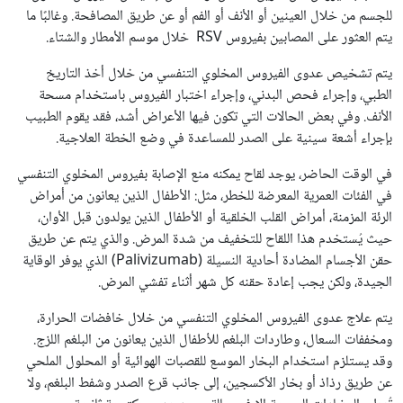
للجسم من خلال العينين أو الأنف أو الفم أو عن طريق المصافحة. وغالبًا ما
يتم العثور على المصابين بفيروس RSV خلال موسم الأمطار والشتاء.
يتم تشخيص عدوى الفيروس المخلوي التنفسي من خلال أخذ التاريخ
الطبي، وإجراء فحص البدني، وإجراء اختبار الفيروس باستخدام مسحة
الأنف. وفي بعض الحالات التي تكون فيها الأعراض أشد، فقد يقوم الطبيب
بإجراء أشعة سينية على الصدر للمساعدة في وضع الخطة العلاجية.
في الوقت الحاضر، يوجد لقاح يمكنه منع الإصابة بفيروس المخلوي التنفسي
في الفئات العمرية المعرضة للخطر، مثل: الأطفال الذين يعانون من أمراض
الرئة المزمنة، أمراض القلب الخلقية أو الأطفال الذين يولدون قبل الأوان،
حيث يُستخدم هذا اللقاح للتخفيف من شدة المرض. والذي يتم عن طريق
حقن الأجسام المضادة أحادية النسيلة (Palivizumab) الذي يوفر الوقاية
الجيدة، ولكن يجب إعادة حقنه كل شهر أثناء تفشي المرض.
يتم علاج عدوى الفيروس المخلوي التنفسي من خلال خافضات الحرارة،
ومخففات السعال، وطاردات البلغم للأطفال الذين يعانون من البلغم اللزج.
وقد يستلزم استخدام البخار الموسع للقصبات الهوائية أو المحلول الملحي
عن طريق رذاذ أو بخار الأكسجين، إلى جانب قرع الصدر وشفط البلغم، ولا