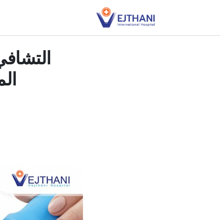
Skip to conten
التشافي
المو