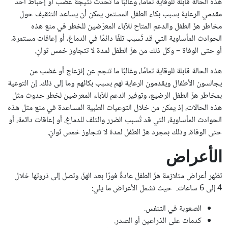
هذه الحالة قابلة للوقاية تمامًا، وغالبًا ما تحدث نتيجة غضب أو إحباط أحد
مقدمي الرعاية بسبب بكاء الطفل المستمر. يمكن أن يساعد التثقيف حول
مخاطر هزّ الطفل والدعم المتاح للآباء المعرّضين للخطر في منع هذه
الحوادث المأساوية التي قد تُسبب تلفًا دائمًا في الدماغ، أو إعاقات مستمرة،
أو حتى الوفاة – وكل ذلك من هزّ الطفل لمدة لا تتجاوز خمس ثوانٍ.
هذه الحالة قابلة للوقاية تمامًا، وغالبًا ما تنجم عن إنزعاج أو غضب من
يجالسون الأطفال ويقدمون الرعاية لهم بسبب بكائهم وما إلى ذلك. إن التوعية
بمخاطر هزّ الطفل الرضيع، وتوفير الدعم للآباء المعرضين لخطر حدوث مثل
هذه الحالات، إذ يمكن من خلال التوعيات الطبية المساعدة في منع مثل هذه
الحوادث المأساوية، التي قد تُسبب الضرر والتلف للدماغ، أو إعاقات دائمة، أو
حتى الوفاة، وذلك بمجرد هزّ الطفل لمدة لا تتجاوز خمس ثوانٍ.
الأعراض
تظهر أعراض متلازمة هزّ الطفل عادةً فورًا بعد الهزّ، وتصل إلى ذروتها خلال
4 إلى 6 ساعات. حيث تشمل الأعراض ما يلي:
الصعوبة في التنفس.
كدمات على الذراعين أو الصدر.