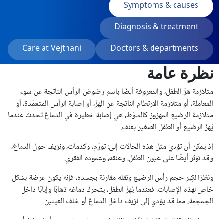
Symptoms & causes
Diagnosis & treatment
Care at Vejthani
Doctors & departments
نظرة عامة
متلازمة هزّ الطفل، والمعروفة أيضًا باسم رضوض الرأس الناتجة عن سوء
المعاملة، أو متلازمة الارتطام الناتجة عن الهزّ، أو إصابة الرأس المتعمّدة، أو
متلازمة الرضيع المهزوز كالسوْط، هي إصابة خطيرة في الدماغ تحدث عندما
يُهزّ الرضيع أو الطفل الصغير بعنف.
إذ يمكن أن تؤدي مثل هذه الحالات إلى: تورّم، وكدمات، ونزيف حول الدماغ،
وقد تؤثر أيضًا على عيون الطفل، وعنقه، وعموده الفقري.
ونظرًا لكِبر حجم رأس الرضيع وثقله مقارنة بجسده، فإنه يكون عرضة بشكل
خاص لهذه الإصابات. فعندما يُهزّ الطفل، يتحرك دماغه ذهابًا وإيابًا داخل
الجمجمة، مما قد يؤدي إلى نزيف داخل الدماغ أو خلف العينين.