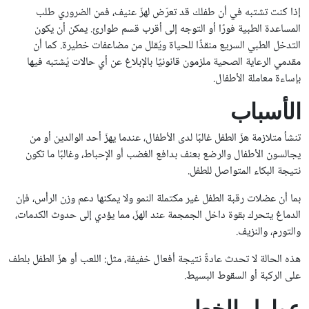
إذا كنت تشتبه في أن طفلك قد تعرّض لهزّ عنيف، فمن الضروري طلب
المساعدة الطبية فورًا أو التوجه إلى أقرب قسم طوارئ. يمكن أن يكون
التدخل الطبي السريع منقذًا للحياة ويُقلل من مضاعفات خطيرة. كما أن
مقدمي الرعاية الصحية ملزمون قانونيًا بالإبلاغ عن أي حالات يُشتبه فيها
بإساءة معاملة الأطفال.
الأسباب
تنشأ متلازمة هزّ الطفل غالبًا لدى الأطفال، عندما يهزّ أحد الوالدين أو من
يجالسون الأطفال والرضع بعنف بدافع الغضب أو الإحباط، وغالبًا ما تكون
نتيجة البكاء المتواصل للطفل.
بما أن عضلات رقبة الطفل غير مكتملة النمو ولا يمكنها دعم وزن الرأس، فإن
الدماغ يتحرك بقوة داخل الجمجمة عند الهزّ، مما يؤدي إلى حدوث الكدمات،
والتورم، والنزيف.
هذه الحالة لا تحدث عادةً نتيجة أفعال خفيفة، مثل: اللعب أو هزّ الطفل بلطف
على الركبة أو السقوط البسيط.
عوامل الخطر