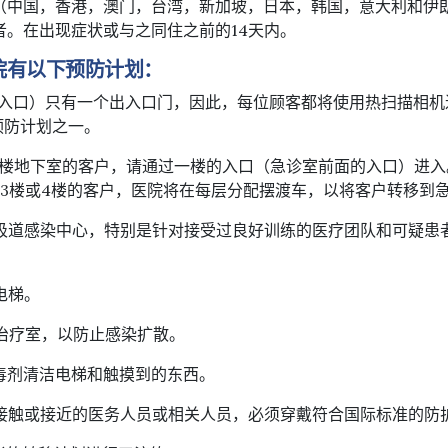
（中国，香港，澳门，台湾，新加坡，日本，韩国，意大利和伊
者。在出现症状或与之同住之前的14天内。
院有以下预防计划：
面的入口）只有一个出入口门，因此，每位顾客都将使用热扫描相
的预防计划之一。
号楼地下室的客户，请通过一楼的入口（急诊室前面的入口）进入
，3楼或4楼的客户，医院将在每层分配摆渡车，以将客户转移到
性呼吸道感染中心，特别是针对接受过良好训练的医疗团队和可疑患
者。
排电梯。
压治疗室，以防止感染扩散。
消毒剂清洁电梯和触摸到的东西。
患者接触或接近的医务人员或相关人员，必须穿戴符合国际标准的