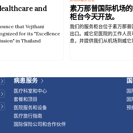
Healthcare and
素万那普国际机场的
柜台今天开放。
nounce that Vejthani
我们的服务柜台位于素万那普国
ognized for its "Excellence
出口。威它尼医院的工作人员
usion" in Thailand
息，并提供我们从机场到威它
需查询或预约，请inbox我
们：中文热线：(+66)84-751
chinese@vejthani.com
病患服务
国
医疗科室和中心
国
套餐和顶目
国
医院服务和设备
预
医疗旅行指南
国际保险公司和合作伙伴