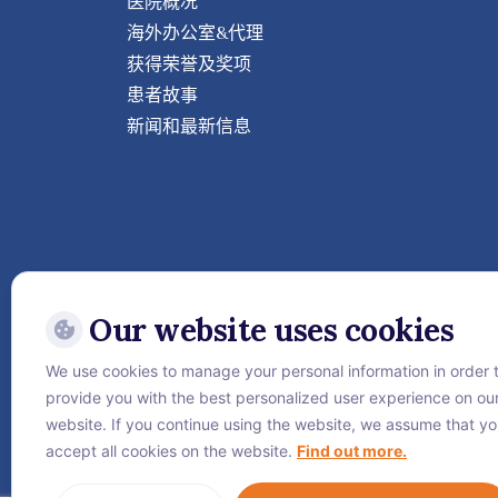
医院概况
海外办公室&代理
获得荣誉及奖项
患者故事
新闻和最新信息
Our website uses cookies
We use cookies to manage your personal information in order 
关注威它尼国际医院
provide you with the best personalized user experience on ou
website. If you continue using the website, we assume that y
accept all cookies on the website.
Find out more.