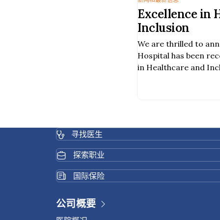
Excellence in 
Inclusion
We are thrilled to an
Hospital has been rec
in Healthcare and Incl
寻找医生
探索职业
国际保险
公司概要