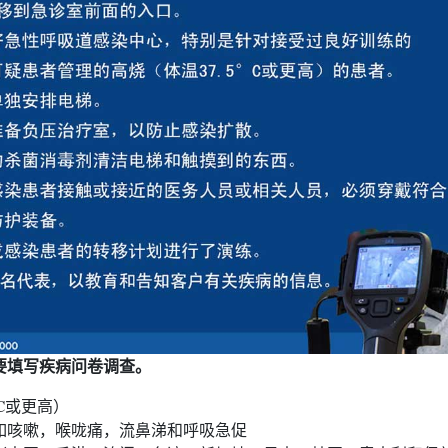
要填写疾病问卷调查。
°C或更高）
如咳嗽，喉咙痛，流鼻涕和呼吸急促