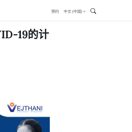
预约
中文 (中国)
D-19的计