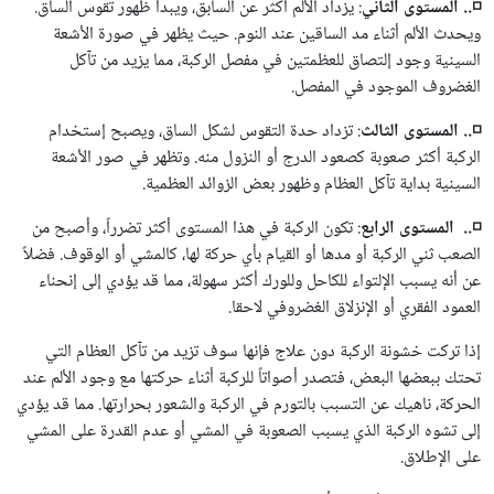
◽.. المستوى الثاني
: يزداد الألم أكثر عن السابق، ويبدأ ظهور تقوس الساق.
ويحدث الألم أثناء مد الساقين عند النوم. حيث يظهر في صورة الأشعة
السينية وجود إلتصاق للعظمتين في مفصل الركبة، مما يزيد من تآكل
الغضروف الموجود في المفصل.
◽.. المستوى الثالث
: تزداد حدة التقوس لشكل الساق، ويصبح إستخدام
الركبة أكثر صعوبة كصعود الدرج أو النزول منه. وتظهر في صور الأشعة
السينية بداية تآكل العظام وظهور بعض الزوائد العظمية.
◽.. المستوى الرابع
: تكون الركبة في هذا المستوى أكثر تضرراً، وأصبح من
الصعب ثني الركبة أو مدها أو القيام بأي حركة لها، كالمشي أو الوقوف. فضلاً
عن أنه يسبب الإلتواء للكاحل وللورك أكثر سهولة، مما قد يؤدي إلى إنحناء
العمود الفقري أو الإنزلاق الغضروفي لاحقا.
إذا تركت خشونة الركبة دون علاج فإنها سوف تزيد من تآكل العظام التي
تحتك ببعضها البعض، فتصدر أصواتاً للركبة أثناء حركتها مع وجود الألم عند
الحركة، ناهيك عن التسبب بالتورم في الركبة والشعور بحرارتها. مما قد يؤدي
إلى تشوه الركبة الذي يسبب الصعوبة في المشي أو عدم القدرة على المشي
على الإطلاق.