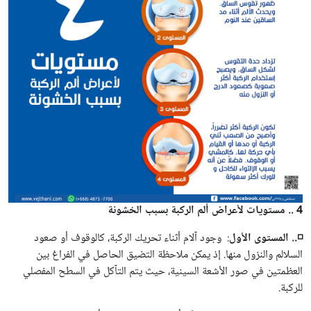
4 .. مستويات لأعراض ألم الركبة بسبب الخشونة
◽.. المستوى الأول
: وجود آلام أثناء تحريك الركبة، كالوقوف أو صعود
السلالم والنزول منها. إذ يمكن ملاحظة التضيق الحاصل في الفراغ بين
العظمتين في صور الأشعة السينية، حيث يتم التآكل في السطح المفصلي
للركبة.