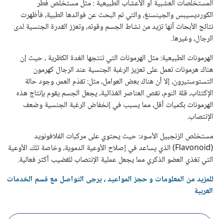
المستخلصات العشبية أو الأعشاب الطبيعية : مثل مستخلص فطر
الكورديسيبس والجينسنغ، والتي تم البحث عن فوائدها الطبية، فأظهرت
نتائج الأبحاث أنها تزيد من نشاط الجسم وقوته، وتعزز القدرة الجنسية لدى
الرجال، وغيرها.
الهرمونات الطبيعية: مثل الهرمونات التي تنتجها الغدة الكظرية ، حيث إن
هناك هرمونات تعمل على تعزيز الرغبة الجنسية عند الرجال كهرمون
التستوستيرون، إلاّ أن هناك بعض العوامل، مثل: تقدّم العمر، وجود حالة
الإكتئاب، قلة النوم، نقص العناصر الغذائية، يجعل الجسم يقوم بإنتاج هذه
الهرمونات بكميات أقل، مما يسبب في إنخفاض الرغبة الجنسية وضعف
الإنتصاب.
مستخلص الزنجبيل الأسود: حيث يحتوي على مركبات الفلافونويد
(Flavonoid) الذي يساعد في إصلاح الأوعية الدموية، وخاصة تلك الأوعية
التي تغذي العضو الذكري مما يجعل عملية الإنتصاب للقضيب أكثر فعالية.
للمزيد من المعلومات و حجز المواعيد ، يرجى التواصل مع قسم الخدمات
العربية