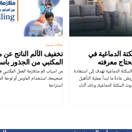
مقالات صحية
كتة الدماغية في
تخفيف الألم الناتج عن م
 تحتاج معرفته
المكتبي من الجذور باستخ
الجافة (Dry Needling)
تهدف خطة إعادة التأهيل بعد السكتة الدماغية تهدف إلى استعادة
من اسباب الم متلازمة العمل المكتبي
يض. عادةً ما تبدأ عملية التأهيل
صحيحة، استخدام الماوس أو لوحة المف
اعة من حدوث السكتة الدماغية، وذلك أثناء
استراحة