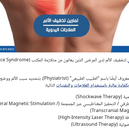
يقوم أخصائي إعادة التأهيل، المعروف أيضًا باسم “الطبيب الطبيعي” (st
بكفاءة عالية باستخدام العلاجات والتقنيات
التالية:
Shockwa)
التحفيز المغناطيسي الطرفي / التحفيز المغناطيسي عبر الجمجمة (ic Stimulation
Transcranial Magn
High-In)
Ultrasound )