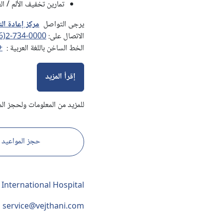
تمارين تخفيف الألم / العلاجات اليدوية (herapies
يرجى التواصل
مركز إعادة ال
الاتصال على:
6)2-734-0000
الخط الساخن باللغة العربية :
8756622
إقرأ المزيد
للمزيد من المعلومات ولحجز الم
حجز المواعيد
 International Hospital
service@vejthani.com