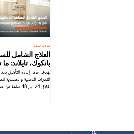
مقالات صحية
العلاج الشامل للس
بانكوك، تايلاند: ما
القدرات الذهنية والجسدية للمر
خلال 24 إلى 48 س
وجود المريض في المستشفى