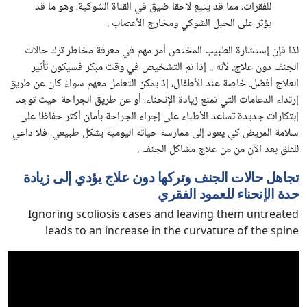
للفقرات، مما قد يتبع لاحقا ضيق في القناة الشوكية، وهو ما قد
يؤثر على الحبل الشوكي ومخارج الأعصاب .
لذا فإن إستشارة الطبيب المختص أمر مهم في معرفة مخاطر ترك حالات
الجنف دون علاج. لأنه .. إذا تم التشخيص في وقت مبكر فسيكون تأثير
العلاج أفضل. خاصة عند الأطفال، إذ يمكن التعامل معهم سواءٌ كان عن طريق
إرتداء الدعامات التي تمنع زيادة الإنحناء، أو عن طريق الجراحة حيث توجد
إبتكارات جديدة تساعد الأطباء على إجراء الجراحة بأمان أكثر حفاظا على
سلامة المريض كي يعود إلى ممارسة حياته اليومية بشكل طبيعي. فلا داعي
للقلق بعد الآن من من علاج مشاكل الجنف .
تجاهل حالات الجنف وتركها دون علاج يؤدي إلى زيادة
حدة الإنحناء للعمود الفقري
Ignoring scoliosis cases and leaving them untreated
leads to an increase in the curvature of the spine