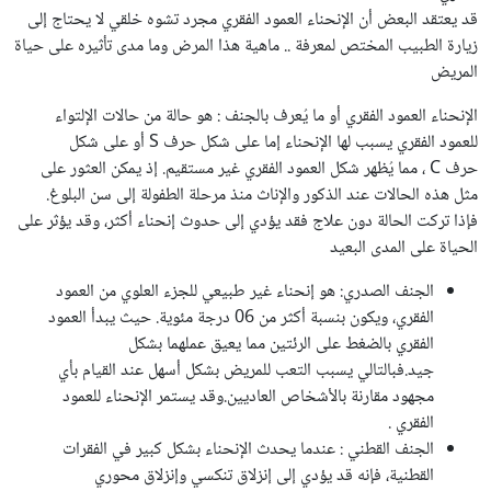
قد يعتقد البعض أن الإنحناء العمود الفقري مجرد تشوه خلقي لا يحتاج إلى
زيارة الطبيب المختص لمعرفة .. ماهية هذا المرض وما مدى تأثيره على حياة
المريض
الإنحناء العمود الفقري أو ما يُعرف بالجنف : هو حالة من حالات الإلتواء
للعمود الفقري يسبب لها الإنحناء إما على شكل حرف S أو على شكل
حرف C ، مما يُظهر شكل العمود الفقري غير مستقيم. إذ يمكن العثور على
مثل هذه الحالات عند الذكور والإناث منذ مرحلة الطفولة إلى سن البلوغ.
فإذا تركت الحالة دون علاج فقد يؤدي إلى حدوث إنحناء أكثر، وقد يؤثر على
الحياة على المدى البعيد
الجنف الصدري: هو إنحناء غير طبيعي للجزء العلوي من العمود
الفقري، ويكون بنسبة أكثر من 06 درجة مئوية. حيث يبدأ العمود
الفقري بالضغط على الرئتين مما يعيق عملهما بشكل
جيد.فبالتالي يسبب التعب للمريض بشكل أسهل عند القيام بأي
مجهود مقارنة بالأشخاص العاديين.وقد يستمر الإنحناء للعمود
الفقري .
الجنف القطني : عندما يحدث الإنحناء بشكل كبير في الفقرات
القطنية، فإنه قد يؤدي إلى إنزلاق تنكسي وإنزلاق محوري