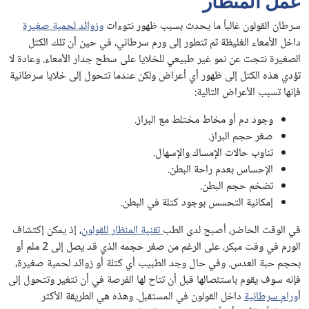
عمل المنظار
سرطان القولون غالباً ما يحدث بسبب ظهور نتوءات
وزوائد لحمية صغيرة
داخل الأمعاء الغليظة ثم تتطور إلى ورم سرطاني، في حين أن تلك الكتل
الصغيرة نتجت عن نمو غير طبيعي للخلايا على سطح جدار الأمعاء. وعادة لا
تؤدي هذه الكتل إلى ظهور أي أعراض ولكن عندما تتحول إلى خلايا سرطانية
فإنها تسبب الأعراض التالية:
وجود دم أو مخاط مختلط مع البراز.
صغر حجم البراز.
تناوب حالات الإمساك والإسهال.
الإحساس بعدم راحة البطن.
تضخم حجم البطن.
إمكانية التحسس بوجود كتلة في البطن.
في الوقت الحاضر، أصبح لدى الطب
تقنية المنظار للقولون
، إذ يمكن إكتشاف
الورم في وقت مبكر، على الرغم من صغر حجمه الذي قد يصل إلى 2 ملم أو
بحجم حبة العدس. وفي حال وجد الطبيب أي كتلة أو زوائد لحمية صغيرة،
فإنه سوف يقوم باستئصالها قبل أن تتاح لها الفرصة في أن تتغير وتتحول إلى
أ
ورام سرطانية
داخل القولون في المستقبل. وهذه هي الطريقة الأكثر