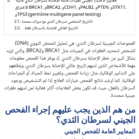
معايير الاختبار الجيني لجينات قابلة للإصابة بسرطان الثدي عالية
الاختراق BRCA1، وBRCA2، وCDH1، وPALB2، وPTEN، وSTK11،
وTP53 (germline multigene panel testing)
التاريخ الشخصي لسرطان الثدي مع ميزات محددة:
التاريخ العائلي للإصابة بالسرطان فقط.
الفحوصات الجينية لسرطان الثدي: هي تحليل للحمض النووي (DNA)
للشخص لتحديد الطفرات في الجينات مثل BRCA1 وBRCA2، والتي تزيد
بشكل كبير من خطر الإصابة بسرطان الثدي. إذ يوفر هذا الفحص معلومات
مهمة للأشخاص الذين لديهم تاريخ عائلي للإصابة بسرطان الثدي، ويُطلعهم
على التدابير الوقائية، مثل: زيادة الفحص، وتغيير نمط الحياة، أو الجراحات
الوقائية. كما تُرشد نتائج الفحص خيارات العلاج إذا تم التشخيص بوجود
السرطان بالفعل، حيث قد تكون بعض العلاجات أكثر فعالية لمن لديهم طفرات
جينية محددة.
من هم الذين يجب عليهم إجراء الفحص
الجيني لسرطان الثدي؟
المعايير العامة للفحص الجيني