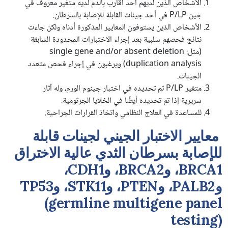
الأشخاص الذين لديهم أحد أقارب بالدم لديه متغير معروف في
جين P/LP في أحد جينات القابلة للإصابة بالسرطان.
الأشخاص الذين يستوفون المعايير المذكورة أدناه ولكن جاءت
نتائج فحصهم سلبية بعد إجراء الاختبارات المحدودة السابقة
(مثل: single gene and/or absent deletion
duplication analysis) ويرغبون في إجراء فحص متعدد
الجينات.
متغير P/LP تم تحديده في اختبار جينوم الورم، وله آثار
سريرية إذا تم تحديده أيضًا في الخلايا الجرثومية.
للمساعدة في العلاج النظامي واتخاذ القرارات الجراحية.
معايير الاختبار الجيني لجينات قابلة
للإصابة بسرطان الثدي عالية الاختراق
BRCA1، وBRCA2، وCDH1،
وPALB2، وPTEN، وSTK11، وTP53
(germline multigene panel
testing)