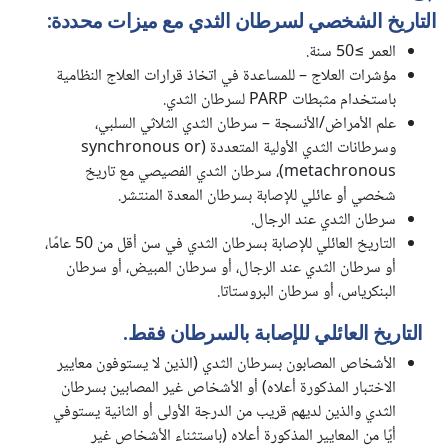
التاريخ الشخصي لسرطان الثدي مع ميزات محددة:
العمر ≥50 سنة.
مؤشرات العلاج – للمساعدة في اتخاذ قرارات العلاج النظامية
باستخدام مثبطات PARP لسرطان الثدي.
علم الأمراض/الأنسجة – سرطان الثدي الثلاثي السلبي،
وسرطانات الثدي الأولية المتعددة (synchronous or
metachronous)، سرطان الثدي الفصيصي مع تاريخ
شخصي أو عائلي للإصابة بسرطان المعدة المنتشر.
سرطان الثدي عند الرجال.
التاريخ العائلي للإصابة بسرطان الثدي في سن أقل من 50 عامًا،
أو سرطان الثدي عند الرجال، أو سرطان المبيض، أو سرطان
البنكرياس، أو سرطان البروستاتا.
التاريخ العائلي للإصابة بالسرطان فقط.
الأشخاص المصابون بسرطان الثدي (الذين لا يستوفون معايير
الاختبار المذكورة أعلاه) أو الأشخاص غير المصابين بسرطان
الثدي والذين لديهم قريب من الدرجة الأولى أو الثانية يستوفي
أيًا من المعايير المذكورة أعلاه (باستثناء الأشخاص غير