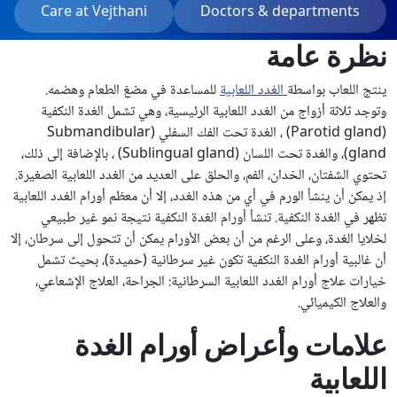
Care at Vejthani
Doctors & departments
نظرة عامة
ينتج اللعاب بواسطة
الغدد اللعابية
للمساعدة في مضغ الطعام وهضمه.
وتوجد ثلاثة أزواج من الغدد اللعابية الرئيسية، وهي تشمل الغدة النكفية
(Parotid gland) ، الغدة تحت الفك السفلي (Submandibular
gland)، والغدة تحت اللسان (Sublingual gland) ، بالإضافة إلى ذلك،
تحتوي الشفتان، الخدان، الفم، والحلق على العديد من الغدد اللعابية الصغيرة.
إذ يمكن أن ينشأ الورم في أي من هذه الغدد، إلا أن معظم أورام الغدد اللعابية
تظهر في الغدة النكفية. تنشأ أورام الغدة النكفية نتيجة نمو غير طبيعي
لخلايا الغدة، وعلى الرغم من أن بعض الأورام يمكن أن تتحول إلى سرطان، إلا
أن غالبية أورام الغدة النكفية تكون غير سرطانية (حميدة)، بحيث تشمل
خيارات علاج أورام الغدد اللعابية السرطانية: الجراحة، العلاج الإشعاعي،
والعلاج الكيميائي.
علامات وأعراض أورام الغدة
اللعابية