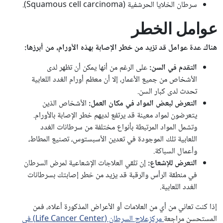
سرطان الخلايا الحرشفية (Squamous cell carcinoma).
عوامل الخطر
هناك عدة عوامل قد تزيد من خطر الإصابة بهذه الأورام، من أبرزها:
التقدم في السن:
على الرغم من أنها يمكن أن تظهر لدى
الأشخاص من جميع الأعمار، إلا أن معظم أورام الغدد اللعابية
تحدث لدى كبار السن.
التعرض لبعض المواد في مكان العمل:
الأشخاص الذين
يتعرضون لمواد معينة قد يرتفع لديهم خطر الإصابة بالأورام.
وتشمل المواد المرتبطة بأنواع مختلفة من سرطانات الغدد
اللعابية تلك الموجودة في تعدين الأسبستوس، تصنيع المطاط،
وأعمال السباكة.
التعرض للإشعاع:
إن تلقي العلاجات الإشعاعية لمرض السرطان
في منطقة الرأس والرقبة قد يزيد من خطر إصابتك بسرطانات
الغدد اللعابية.
إذا كنت تعاني من أي من العلامات أو الأعراض المذكورة أعلاه، فمن
المستحسن مراجعة
مركزعلاج السرطان (Life Cancer Center) في