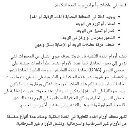
فيما يلي علامات وأعراض ورم الغدة النكفية:
وجود كتلة في المنطقة المصابة (الفك، الرقبة، أو الفم).
امتلاء أو تورم في الوجه.
خدر أو تنميل في الوجه.
الشعور بحرقان أو وخز في الوجه.
ضعف حركة عضلات الوجه أو الإصابة بشلل وجهي.
تعتبر أورام الغدة النكفية نادرة، ولا يعرف سوى القليل عن المحفزات التي
تؤدي إلى تحور الخلايا، تبدأ هذه الأورام عندما تطرأ طفرات جينية على
الحمض النووي (DNA) لخلايا الغدة اللعابية، وتوجه الطفرة الخلايا للنمو
والانقسام بسرعة، وتستمر هذه الخلايا غير الطبيعية في العيش عندما تموت
الخلايا السليمة، وتتراكم هذه الخلايا تدريجيًا لتُشكّل ورمًا. ونادرا ما يكون
الورم سرطانيا في البداية؛ إذ يتكون السرطان عند حدوث تغيرات إضافية في
الحمض النووي للخلية، ويمكن للخلايا السرطانية في الورم بعد ذلك غزو
الأنسجة المجاورة وتدميرها والانتشار إلى مناطق أخرى من الجسم.
تظهر معظم أورام الغدد اللعابية في الغدة النكفية. وهناك عدة أنواع مختلفة
من الأورام غير السرطانية والسرطانية. وتشمل الأورام غير السرطانية: