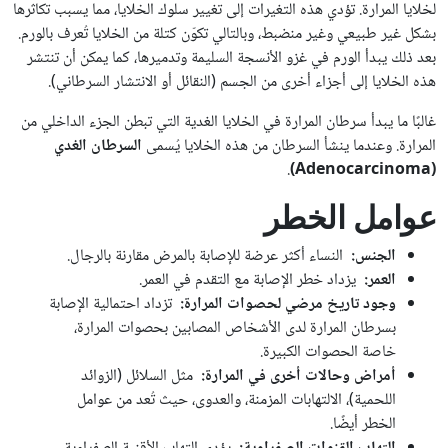
لخلايا المرارة. تؤدي هذه التغيرات إلى تغيير سلوك الخلايا، مما يسبب تكاثرها
بشكل غير طبيعي وغير منضبط، وبالتالي تكوّن كتلة من الخلايا تُعرف بالورم.
بعد ذلك يبدأ الورم في غزو الأنسجة السليمة وتدميرها، كما يمكن أن تنتشر
هذه الخلايا إلى أجزاء أخرى من الجسم (النقائل أو الانتشار السرطاني).
غالبًا ما يبدأ سرطان المرارة في الخلايا الغدية التي تبطن الجزء الداخلي من
المرارة. وعندما ينشأ السرطان من هذه الخلايا يُسمى
السرطان الغدي
.
(Adenocarcinoma)
عوامل الخطر
الجنس:
النساء أكثر عرضة للإصابة بالمرض مقارنة بالرجال.
العمر:
يزداد خطر الإصابة مع التقدم في العمر.
وجود تاريخ مرضي لحصوات المرارة:
تزداد احتمالية الإصابة
بسرطان المرارة لدى الأشخاص المصابين بحصوات المرارة،
خاصة الحصوات الكبيرة.
أمراض وحالات أخرى في المرارة:
مثل السلائل (الزوائد
اللحمية)، الالتهابات المزمنة، والعدوى، حيث تُعد من عوامل
الخطر أيضًا.