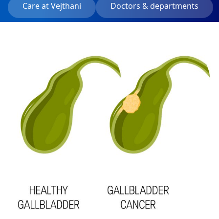
Care at Vejthani
Doctors & departments