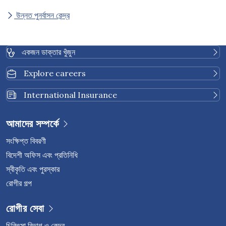
উন্নত পুনর্বাসন কেন্দ্র
একজন ডাক্তার খুঁজুন
Explore careers
International Insurance
আমাদের সম্পর্কে
সংক্ষিপ্ত বিবরণী
বিদেশী অফিস এবং প্রতিনিধি
স্বীকৃতি এবং পুরস্কার
রোগীর গল্প
রোগীর সেবা
চিকিৎসা বিভাগ ও কেন্দ্র