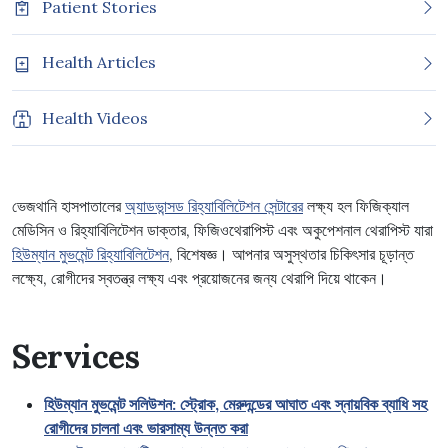
Patient Stories
Health Articles
Health Videos
ভেজথানি হাসপাতালের
অ্যাডভান্সড রিহ্যাবিলিটেশন সেন্টারের
লক্ষ্য হল ফিজিক্যাল
মেডিসিন ও রিহ্যাবিলিটেশন ডাক্তার, ফিজিওথেরাপিস্ট এবং অকুপেশনাল থেরাপিস্ট যারা
হিউম্যান মুভমেন্ট রিহ্যাবিলিটেশন
, বিশেষজ্ঞ। আপনার অসুস্থতার চিকিৎসার চূড়ান্ত
লক্ষ্যে, রোগীদের স্বতন্ত্র লক্ষ্য এবং প্রয়োজনের জন্য থেরাপি দিয়ে থাকেন।
Services
হিউম্যান মুভমেন্ট সলিউশন: স্ট্রোক, মেরুদন্ডের আঘাত এবং স্নায়বিক ব্যাধি সহ
রোগীদের চালনা এবং ভারসাম্য উন্নত করা