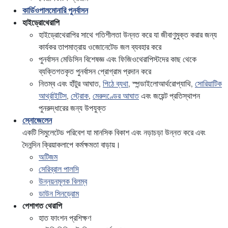
কার্ডিওপালমোনারি পুনর্বাসন
হাইড্রোথেরাপি
হাইড্রোথেরাপির সাথে গতিশীলতা উন্নত করে যা জীবাণুমুক্ত করার জন্য
কার্যকর তাপমাত্রায় ওজোনেটেড জল ব্যবহার করে
পুনর্বাসন মেডিসিন বিশেষজ্ঞ এবং ফিজিওথেরাপিস্টদের কাছ থেকে
ব্যক্তিগতকৃত পুনর্বাসন প্রোগ্রাম প্রদান করে
নিতম্ব এবং হাঁটুর আঘাত,
পিঠে ব্যথা
, স্পন্ডাইলোআর্থরোপ্যাথি,
সোরিয়াটিক
আর্থ্রাইটিস
,
স্ট্রোক
,
মেরুদণ্ডের আঘাত
এবং জয়েন্ট প্রতিস্থাপন
পুনরুদ্ধারের জন্য উপযুক্ত
স্নোজেলেন
একটি সিমুলেটেড পরিবেশ যা মানসিক বিকাশ এবং নড়াচড়া উন্নত করে এবং
দৈনন্দিন ক্রিয়াকলাপে কর্মক্ষমতা বাড়ায়।
অটিজম
সেরিব্রাল পালসি
উন্নয়নমূলক বিলম্ব
ডাউন সিনড্রোম
পেশাগত থেরাপি
হাত ফাংশন প্রশিক্ষণ