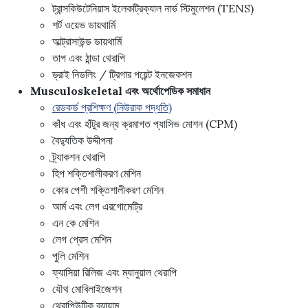
ট্রান্সকিউটেনিয়াস ইলেকট্রিক্যাল নার্ভ স্টিমুলেশন (TENS)
শর্ট ওয়েভ ডায়থার্মি
আল্ট্রাসাউন্ড ডায়থার্মি
তাপ এবং ঠান্ডা থেরাপি
ড্রাই নিডলিং / ট্রিগার পয়েন্ট ইনজেকশন
Musculoskeletal এবং অর্থোপেডিক সমাধান
রেডকর্ড প্রশিক্ষণ (নিউরাক পদ্ধতি)
কাঁধ এবং হাঁটুর জন্য ক্রমাগত প্যাসিভ মোশন (CPM)
বৈদ্যুতিক উদ্দীপনা
ট্র্যাকশন থেরাপি
হিপ শক্তিশালীকরণ মেশিন
কোর পেশী শক্তিশালীকরণ মেশিন
আর্ম এবং লেগ এরগোমেট্রি
এন কে মেশিন
লেগ প্রেস মেশিন
পুলি মেশিন
ফ্যাসিয়া রিলিজ এবং ম্যানুয়াল থেরাপি
যৌথ মোবিলাইজেশন
থেরাপিউটিক ব্যায়াম