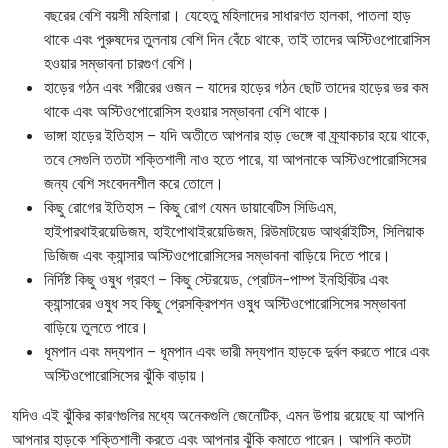
বছরের বেশি বয়সী মহিলারা। যেহেতু মহিলাদের সাধারণত হালকা, পাতলা হাড়
থাকে এবং পুরুষদের তুলনায় বেশি দিন বেঁচে থাকে, তাই তাদের অস্টিওপোরোসিস
হওয়ার সম্ভাবনা চারগুণ বেশি।
হাড়ের গঠন এবং শরীরের ওজন – যাদের হাড়ের গঠন ছোট তাদের হাড়ের ভর কম
থাকে এবং অস্টিওপোরোসিস হওয়ার সম্ভাবনা বেশি থাকে।
ভাঙ্গা হাড়ের ইতিহাস – যদি অতীতে আপনার হাড় ভেঙ্গে বা ফ্র্যাকচার হয়ে থাকে,
তবে সেগুলি ততটা শক্তিশালী নাও হতে পারে, যা আপনাকে অস্টিওপোরোসিসের
জন্য বেশি সংবেদনশীল করে তোলে।
কিছু রোগের ইতিহাস – কিছু রোগ যেমন ডায়াবেটিস সিডিএম,
হাইপারথাইরয়েডিজম, হাইপোথাইরয়েডিজম, রিউমাটয়েড আর্থ্রাইটিস, সিলিয়াক
ডিজিজ এবং ক্যান্সার অস্টিওপোরোসিসের সম্ভাবনা বাড়িয়ে দিতে পারে।
নির্দিষ্ট কিছু ওষুধ গ্রহণ – কিছু স্টেরয়েড, প্রোটন-পাম্প ইনহিবিটর এবং
ক্যান্সারের ওষুধ সহ কিছু প্রেসক্রিপশন ওষুধ অস্টিওপোরোসিসের সম্ভাবনা
বাড়িয়ে তুলতে পারে।
ধূমপান এবং মদ্যপান – ধূমপান এবং ভারী মদ্যপান হাড়কে দুর্বল করতে পারে এবং
অস্টিওপোরোসিসের ঝুঁকি বাড়ায়।
যদিও এই ঝুঁকির কারণগুলির মধ্যে অনেকগুলি জেনেটিক, এমন উপায় রয়েছে যা আপনি
আপনার হাড়কে শক্তিশালী করতে এবং আপনার ঝুঁকি কমাতে পারেন। আপনি কতটা