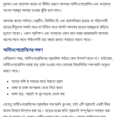
ধূমপান এবং মদ্যপান করেন তা সীমিত করলে আপনার অস্টিওপোরোসিস এবং অন্যান্য
অনেক স্বাস্থ্য সমস্যা হওয়ার ঝুঁকি কমে যাবে।
আপনার খাদ্যে পর্যাপ্ত প্রোটিন, ভিটামিন ডি এবং ক্যালসিয়াম রয়েছে যা শক্তিশালী
হাড়ের টিস্যুকে সমর্থন করে তা নিশ্চিত করে আপনি আপনার হাড়ের স্বাস্থ্যকে বাড়িয়ে
তুলতে পারেন। ওজন প্রশিক্ষণ এবং অন্যান্য ওজন বহন করার ব্যায়ামগুলি আপনার
বয়সের সাথে সাথে শক্তিশালী হাড় বজায় রাখতে সহায়তা করতে পারে।
অস্টিওপোরোসিসের লক্ষণ
বেশিরভাগ সময়, অস্টিওপরোসিসের প্রাথমিক পর্যায়ে কোন উপসর্গ থাকে না। যাইহোক,
অস্টিওপোরোসিস দ্বারা হাড় দুর্বল হওয়ার পরে লোকেরা নিম্নলিখিত লক্ষণগুলি অনুভব
করতে পারে।
স্তব্ধ ভঙ্গি বা সময়ের সাথে উচ্চতা হ্রাস
ভাঙ্গা বা ভাঙ্গা কশেরুকা থেকে পিঠে ব্যথা
ভাঙ্গা হাড়, প্রায়ই যা খুব সহজে ভেঙ্গে যায়
যেহেতু অস্টিওপরোসিসের প্রাথমিক লক্ষণগুলি খুব কম, তাই এটি প্রায়শই একটি নীরব
ঘাতক হিসাবে উল্লেখ করা হয়। হাড়ের ভরের ক্ষতি প্রায়শই সম্পূর্ণরূপে সনাক্ত করা
যায় না যতক্ষণ না একজন রোগীর গুরুতর হাড় ভেঙ্গে যায়। বয়স্ক ব্যক্তিদের যারা