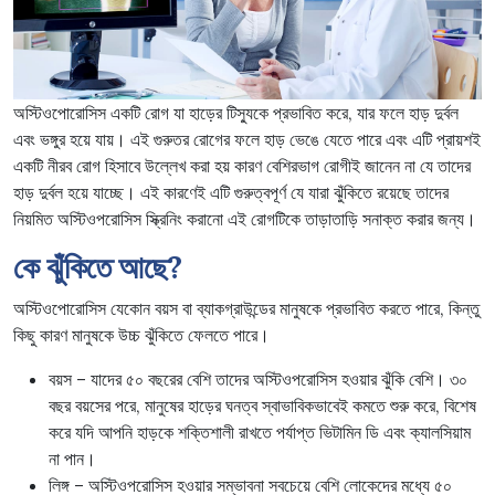
অস্টিওপোরোসিস একটি রোগ যা হাড়ের টিস্যুকে প্রভাবিত করে, যার ফলে হাড় দুর্বল
এবং ভঙ্গুর হয়ে যায়। এই গুরুতর রোগের ফলে হাড় ভেঙে যেতে পারে এবং এটি প্রায়শই
একটি নীরব রোগ হিসাবে উল্লেখ করা হয় কারণ বেশিরভাগ রোগীই জানেন না যে তাদের
হাড় দুর্বল হয়ে যাচ্ছে। এই কারণেই এটি গুরুত্বপূর্ণ যে যারা ঝুঁকিতে রয়েছে তাদের
নিয়মিত অস্টিওপরোসিস স্ক্রিনিং করানো এই রোগটিকে তাড়াতাড়ি সনাক্ত করার জন্য।
কে ঝুঁকিতে আছে?
অস্টিওপোরোসিস যেকোন বয়স বা ব্যাকগ্রাউন্ডের মানুষকে প্রভাবিত করতে পারে, কিন্তু
কিছু কারণ মানুষকে উচ্চ ঝুঁকিতে ফেলতে পারে।
বয়স – যাদের ৫০ বছরের বেশি তাদের অস্টিওপরোসিস হওয়ার ঝুঁকি বেশি। ৩০
বছর বয়সের পরে, মানুষের হাড়ের ঘনত্ব স্বাভাবিকভাবেই কমতে শুরু করে, বিশেষ
করে যদি আপনি হাড়কে শক্তিশালী রাখতে পর্যাপ্ত ভিটামিন ডি এবং ক্যালসিয়াম
না পান।
লিঙ্গ – অস্টিওপরোসিস হওয়ার সম্ভাবনা সবচেয়ে বেশি লোকেদের মধ্যে ৫০