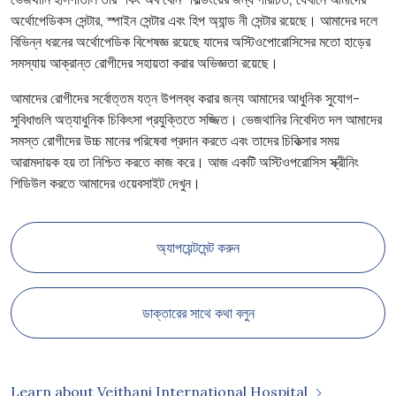
অর্থোপেডিকস সেন্টার, স্পাইন সেন্টার এবং হিপ অ্যান্ড নী সেন্টার রয়েছে। আমাদের দলে
বিভিন্ন ধরনের অর্থোপেডিক বিশেষজ্ঞ রয়েছে যাদের অস্টিওপোরোসিসের মতো হাড়ের
সমস্যায় আক্রান্ত রোগীদের সহায়তা করার অভিজ্ঞতা রয়েছে।
আমাদের রোগীদের সর্বোত্তম যত্ন উপলব্ধ করার জন্য আমাদের আধুনিক সুযোগ-
সুবিধাগুলি অত্যাধুনিক চিকিৎসা প্রযুক্তিতে সজ্জিত। ভেজথানির নিবেদিত দল আমাদের
সমস্ত রোগীদের উচ্চ মানের পরিষেবা প্রদান করতে এবং তাদের চিকিত্সার সময়
আরামদায়ক হয় তা নিশ্চিত করতে কাজ করে। আজ একটি অস্টিওপরোসিস স্ক্রীনিং
শিডিউল করতে আমাদের ওয়েবসাইট দেখুন।
অ্যাপয়েন্টমেন্ট করুন
ডাক্তারের সাথে কথা বলুন
Learn about Vejthani International Hospital