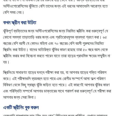
অস্টিওপোরোসিসের ঝুঁকিতে বেশি তাদের জন্য এই ধরনের আঘাতগুলি আরোগ্য হতে
বেশি সময় নেয়।
কখন স্ক্রীন করা উচিত
ঝুঁকিপূর্ণ ব্যক্তিদের জন্য অস্টিওপরোসিসের জন্য নিয়মিত স্ক্রীনিং করা গুরুত্বপূর্ণ যে
কোনো সমস্যা তাড়াতাড়ি ধরার জন্য এবং প্রতিরোধমূলক ব্যবস্থা গ্রহণ করা। ৬৫
বছরের বেশি বয়সী যে কোনও মহিলা এবং ৭০ বছরের বেশি বয়সী পুরুষদের নিয়মিত
স্ক্রিনিং করা উচিত। যাদের অতিরিক্ত ঝুঁকির কারণ রয়েছে তারা ৫০ বছর বয়স থেকে
স্ক্রীনিং করার কথা বিবেচনা করতে পারেন যাতে তারা হাড়ের প্রাথমিক ক্ষয়ের সম্মুখীন না
হয়।
স্ক্রিনিংয়ে সাধারণত হাড়ের ঘনত্ব পরীক্ষা করা হয়, যা আপনার হাড়ের শক্তি পরিমাপ
করে। এই পরীক্ষাগুলি ব্যয়বহুল হতে পারে এবং রোগীর সংস্পর্শে আসা অল্প পরিমাণ
বিকিরণ থেকে কিছু স্বাস্থ্য ঝুঁকি জড়িত হতে পারে। এই কারণেই আপনার ঝুঁকির কারণ
এবং পরিস্থিতি সম্পর্কে আপনার ডাক্তারের সাথে পরামর্শ করা গুরুত্বপূর্ণ যে পরীক্ষা করা
আপনার জন্য সেরা কিনা।
একটি স্ক্রীনিং বুক করুন
ভেজথানি হাসপাতাল তার “কিং অব বোন” বিল্ডিংয়ের জন্য পরিচিত, যেখানে আমাদের