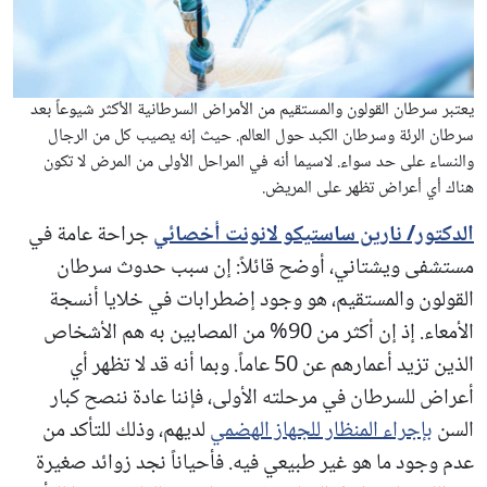
يعتبر سرطان القولون والمستقيم من الأمراض السرطانية الأكثر شيوعاً بعد
سرطان الرئة وسرطان الكبد حول العالم. حيث إنه يصيب كل من الرجال
والنساء على حد سواء. لاسيما أنه في المراحل الأولى من المرض لا تكون
هناك أي أعراض تظهر على المريض.
الدكتور/ نارين ساستيكو لانونت أخصائي
جراحة عامة في
مستشفى ويشتاني، أوضح قائلاً: إن سبب حدوث سرطان
القولون والمستقيم، هو وجود إضطرابات في خلايا أنسجة
الأمعاء. إذ إن أكثر من 90% من المصابين به هم الأشخاص
الذين تزيد أعمارهم عن 50 عاماً. وبما أنه قد لا تظهر أي
أعراض للسرطان في مرحلته الأولى، فإننا عادة ننصح كبار
السن
بإجراء المنظار للجهاز الهضمي
لديهم، وذلك للتأكد من
عدم وجود ما هو غير طبيعي فيه. فأحياناً نجد زوائد صغيرة