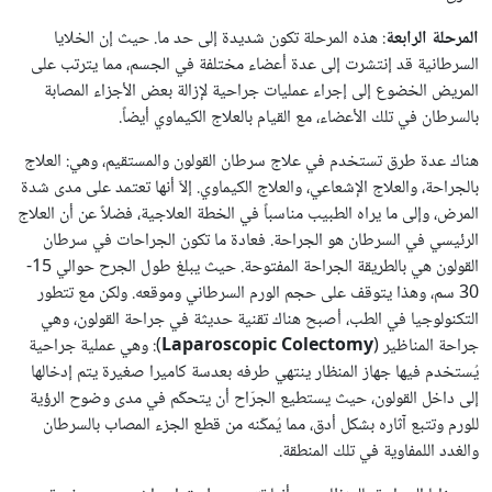
المرحلة الرابعة
: هذه المرحلة تكون شديدة إلى حد ما. حيث إن الخلايا
السرطانية قد إنتشرت إلى عدة أعضاء مختلفة في الجسم، مما يترتب على
المريض الخضوع إلى إجراء عمليات جراحية لإزالة بعض الأجزاء المصابة
بالسرطان في تلك الأعضاء، مع القيام بالعلاج الكيماوي أيضاً.
هناك عدة طرق تستخدم في علاج سرطان القولون والمستقيم، وهي: العلاج
بالجراحة، والعلاج الإشعاعي، والعلاج الكيماوي. إلاّ أنها تعتمد على مدى شدة
المرض، وإلى ما يراه الطبيب مناسباً في الخطة العلاجية، فضلاً عن أن العلاج
الرئيسي في السرطان هو الجراحة. فعادة ما تكون الجراحات في سرطان
القولون هي بالطريقة الجراحة المفتوحة. حيث يبلغ طول الجرح حوالي 15-
30 سم، وهذا يتوقف على حجم الورم السرطاني وموقعه. ولكن مع تتطور
التكنولوجيا في الطب، أصبح هناك تقنية حديثة في جراحة القولون، وهي
جراحة المناظير (
Laparoscopic Colectomy
): وهي عملية جراحية
يُستخدم فيها جهاز المنظار ينتهي طرفه بعدسة كاميرا صغيرة يتم إدخالها
إلى داخل القولون، حيث يستطيع الجرّاح أن يتحكّم في مدى وضوح الرؤية
للورم وتتبع آثاره بشكل أدق، مما يُمكّنه من قطع الجزء المصاب بالسرطان
والغدد اللمفاوية في تلك المنطقة.