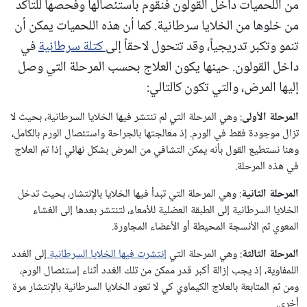
من اللحميات داخل القولون فنقوم باستئصالها وفحصها للتأكد
من خلوها من الخلايا سرطانية. كما أن هذه اللحميات يمكن أن
تنمو وتكبر تدريجياً، وقد تتحول لاحقاً إلى
كتلة سرطانية
في
داخل القولون. حينها يكون العلاج بحسب المرحلة التي وصل
إليها المرض، والتي تكون كالتالي:
المرحلة الأولى
: وهي المرحلة التي لم تنتشر فيها الخلايا السرطانية، بحيث لا
تزال موجودة فقط في الورم. إذ معالجتها بالجراحة واستئصال الورم بالكامل،
وهنا نستطيع القول بأنه يمكن التشافي من المرض بشكل نهائي إذا تم العلاج
في هذه المرحلة.
المرحلة الثانية
: وهي المرحلة التي تبدأ فيها الخلايا بالإنتشار، بحيث تدخل
الخلايا السرطانية إلى الطبقة العضلية للأمعاء، لتنتشر بعدها إلى الغشاء
المعوي ثم الأنسجة المحيطة أو الأعضاء المجاورة.
المرحلة الثالثة
: وهي المرحلة التي
إنتشرت فيها الخلايا السرطانية
إلى الغدد
اللمفاوية، إذ يجب إزالة أكبر قدر ممكن من تلك الغدد أثناء إستئصال الورم،
ومن ثم المتابعة بالعلاج الكيماوي كي لا تعود الخلايا السرطانية بالإنتشار مرة
أخرى.