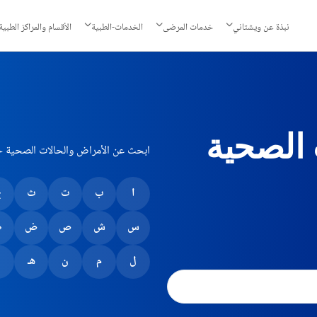
نبذة عن ويشتاني
خدمات المرضى
الخدمات-الطبية
الأقسام والمراكز الطبية
 الصحية
ابحث عن الأمراض والحالات الصحية 
ا
ب
ت
ث
ج
س
ش
ص
ض
ط
ل
م
ن
هـ