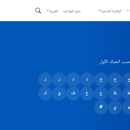
حجز المواعيد
المكتبة الصحية
العربية
حسب الحرف الأول
ح
خ
د
ذ
ر
ز
ظ
ع
غ
ف
ق
ك
و
ي
#