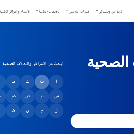
نبذة عن ويشتاني
خدمات المرضى
الخدمات-الطبية
الأقسام والمراكز الطبية
 الصحية
ابحث عن الأمراض والحالات الصحية 
ا
ب
ت
ث
ج
س
ش
ص
ض
ط
ل
م
ن
هـ