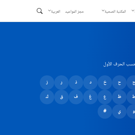
حجز المواعيد
المكتبة الصحية
العربية
حسب الحرف الأول
ح
خ
د
ذ
ر
ز
ظ
ع
غ
ف
ق
ك
و
ي
#