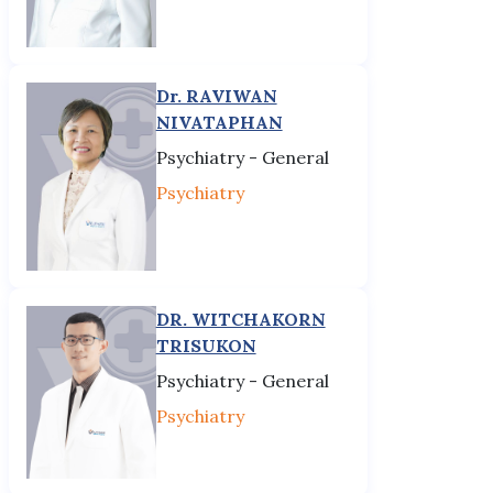
Dr. RAVIWAN
NIVATAPHAN
Psychiatry - General
Psychiatry
DR. WITCHAKORN
TRISUKON
Psychiatry - General
Psychiatry