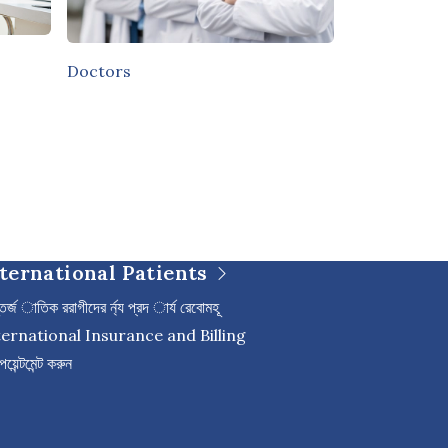
Doctors
ternational Patients
র্জ াতিক ররাগীদের র্ন্য প্রদ ার্য রেবােমহূ
ternational Insurance and Billing
পয়েন্টমেন্ট করুন