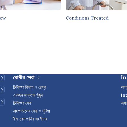
iew
Conditions Treated
রোগীর সেবা
In
চিকিৎসা বিভাগ ও কেন্দ্র
আন্ত
একজন ডাক্তার খুঁজুন
In
চিকিৎসা সেবা
অ্যা
হাসপাতালের সেবা ও সুবিধা
বীমা কোম্পানির অংশীদার