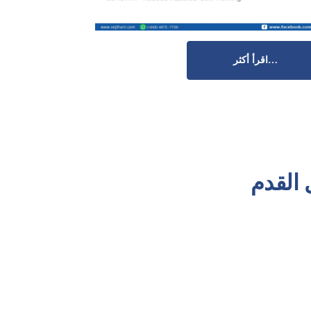
اقرأ أكثر…
القدم