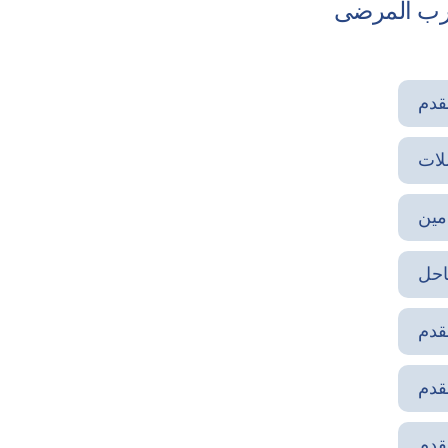
قدم
لات
مين
احل
قدم
قدم
قدم