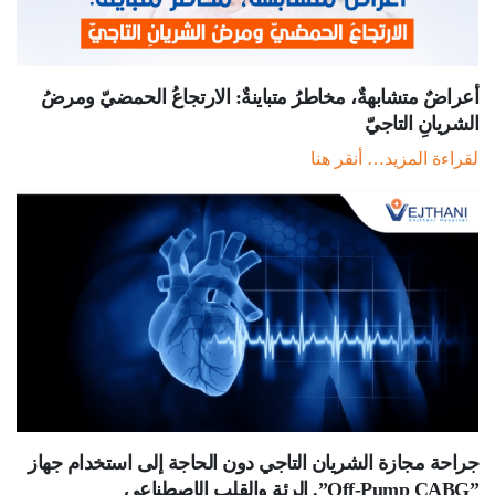
أعراضٌ متشابهةٌ، مخاطرُ متباينةٌ: الارتجاعُ الحمضيّ ومرضُ
الشريانِ التاجيّ
لقراءة المزيد… أنقر هنا
جراحة مجازة الشریان التاجي دون الحاجة إلى استخدام جھاز
الرئة والقلب الإصطناعي .”Off-Pump CABG”