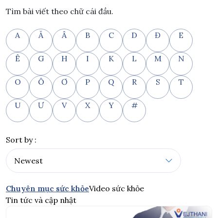
Tìm bài viết theo chữ cái đầu.
A
Ă
Â
B
C
D
Đ
E
Ê
G
H
I
K
L
M
N
O
Ô
Ơ
P
Q
R
S
T
U
Ư
V
X
Y
#
Sort by :
Chuyên mục sức khỏe
Video sức khỏe
Tin tức và cập nhật