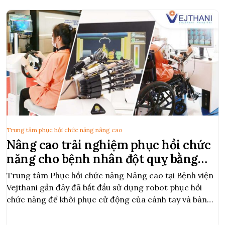
Trung tâm phục hồi chức năng nâng cao
Nâng cao trải nghiệm phục hồi chức
năng cho bệnh nhân đột quỵ bằng
phương pháp huấn luyện cánh tay có
Trung tâm Phục hồi chức năng Nâng cao tại Bệnh viện
sự hỗ trợ của robot
Vejthani gần đây đã bắt đầu sử dụng robot phục hồi
chức năng để khôi phục cử động của cánh tay và bàn
tay hiệu quả hơn