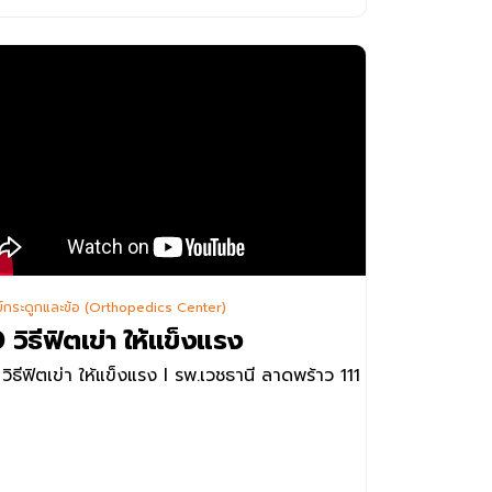
ิดต่อสอบถามเพิ่มเติมได้ที่
ย์กระดูกและข้อ (Orthopedics Center)
 วิธีฟิตเข่า ให้แข็งแรง
ย์ฟื้นฟูข้อเสื่อม ชั้น 1 อาคาร King of Bones โรง
วิธีฟิตเข่า ให้แข็งแรง l รพ.เวชธานี ลาดพร้าว 111
าบาลเวชธานี
ร. 02-734-0000 ต่อ 2222 , 2224