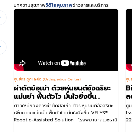
บทความสุขภาพ
วิดีโอสุขภาพ
ข่าวสารและบริการ
ต
ก้าวใหม่ของการผ่าตัดข้อเข่า ด้วยหุ่นยนต์อัจฉริยะ
ศูนย์กระดูกและข้อ (Orthopedics Center)
ศูน
เพิ่มความแม่นยำ ฟื้นตัวไว มั่นใจยิ่งขึ้น
VELYS™
ผ่าตัดข้อเข่า ด้วยหุ่นยนต์อัจฉริยะ
B
ศู
Robotic-Assisted Solution
| โรงพยาบาลเวชธานี
แม่นยำ ฟื้นตัวไว มั่นใจยิ่งขึ้น
ล
โท
การผ่าตัดเปลี่ยนข้อเข่าเทียม นับว่าเป็นทางเลือกการ
VELYS™ Robotic Assisted
ผ่
ก้าวใหม่ของการผ่าตัดข้อเข่า ด้วยหุ่นยนต์อัจฉริยะ
ศู
รักษาสำหรับผู้ป่วยโรคข้อเข่าเสื่อมรุนแรง ปัจจุบันมี
Solution
เพิ่มความแม่นยำ ฟื้นตัวไว มั่นใจยิ่งขึ้น VELYS™
โรงพยา
การนำหุ่นยนต์ช่วยผ่าตัด Velys มาช่วยเสริมให้การ
Robotic-Assisted Solution | โรงพยาบาลเวชธานี
22
ผ่าตัดเปลี่ยนข้อเข่ามี
ความแม่นยำ ปลอดภัย และฟื้น
ตัวได้อย่างรวดเร็วมากขึ้น