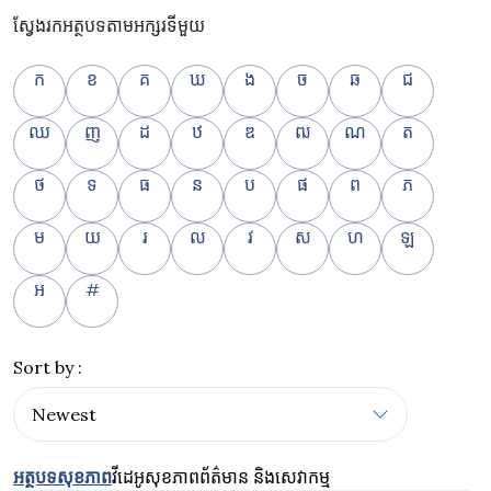
ស្វែងរកអត្ថបទតាមអក្សរទីមួយ
ក
ខ
គ
ឃ
ង
ច
ឆ
ជ
ឈ
ញ
ដ
ឋ
ឌ
ឍ
ណ
ត
ថ
ទ
ធ
ន
ប
ផ
ព
ភ
ម
យ
រ
ល
វ
ស
ហ
ឡ
អ
#
Sort by :
អត្ថបទសុខភាព
វីដេអូសុខភាព
ព័ត៌មាន និងសេវាកម្ម