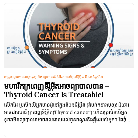
មជ្ឈមណ្ឌលអាហារូបត្ថម្ភ និងព្យាបាលជំងឺទឹកនោមផ្អែមទីរ៉ូអ៊ីត និងអង់ដូគ្រីន
មហារីកក្រពេញទីរ៉ូអ៊ីតអាចព្យាបាលបាន –
Thyroid Cancer Is Treatable!
លើកដៃ ប្រសិនបើអ្នកមានដុំនៅក្នុងតំបន់ទីរ៉ូអ៊ីត (តំបន់កខាងមុខ)! ដុំនោះ
អាចជាមហារី ក្រពេញទីរ៉ូអ៊ីត(Thyroid cancer) ហើយប្រសិនបើអ្នក
ទុកវាមិនព្យាបាលវាអាចរាលដាលដល់កូនកណ្តុរនិងឆ្អឹងរបស់អ្នក។ តែកុំ
បារម្ភអី! វាអាចព្យាបាលបាន!