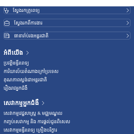
ស្វែងរកគ្រូពេទ្យ
ស្វែងរកពីការងារ
ធានារ៉ាប់រងអន្តរជាតិ
អំពីយើង
ប្រវត្តិមន្ទីរពេទ្យ
ការិយាល័យតំណាងក្រៅប្រទេស
គុណភាពស្តង់ដាអន្តរជាតិ
រឿងរាវអ្នកជំងឺ
សេវាកម្មអ្នកជំងឺ
សេវាកម្មវេជ្ជសាស្រ្ត & មជ្ឈមណ្ឌល
កញ្ចប់សេវាកម្ម និង ការផ្តល់ជូនពិសេស
សេវាកម្មមន្ទីរពេទ្យ គ្រឿងបរិក្ខារ