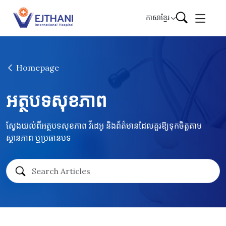
Skip to content
ភាសាខ្មែរ
Homepage
អត្ថបទសុខភាព
ស្វែងយល់ពីអត្ថបទសុខភាព វីដេអូ និងព័ត៌មានដែលគួរឱ្យទុកចិត្តតាម
ស្ថានភាព ឬប្រធានបទ