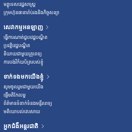
មគ្គុទេសវេជ្ជសាស្ត្រ
ក្រុមហ៊ុនធានារ៉ាប់រងនិងកិច្ចសន្យា
សេវាកម្មអនឡាញ
ធ្វើការណាត់ជួបវេជ្ជបណ្ឌិត
ប្រវត្តិវេជ្ជបណ្ឌិត
និយាយជាមួយគ្រូពេទ្យ
ការបង់វិក័យប័ត្ររបស់ខ្ញុំ
ទាក់ទងមកយើងខ្ញុំ
សូមចូលរួមជាមួយយើង
ផ្ញើមតិកែលម្អ
ព័ត៌មានទំនាក់ទំនងមន្ទីរពេទ្យ
មតិយោបល់វេបសាយ
អ្នកជំងឺអន្តរជាតិ