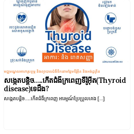
មជ្ឈមណ្ឌលអាហារូបត្ថម្ភ និងព្យាបាលជំងឺទឹកនោមផ្អែមទីរ៉ូអ៊ីត និងអង់ដូគ្រីន
សង្កេតបន្តិច…..កើតជំងឺក្រពេញទីរ៉ូអ៊ីត(Thyroid
disease)ទេដឹង?
សង្កេតបន្តិច…..កើតជំងឺក្រពេញ អារម្មណ៍ប្រែប្រួលគេង […]