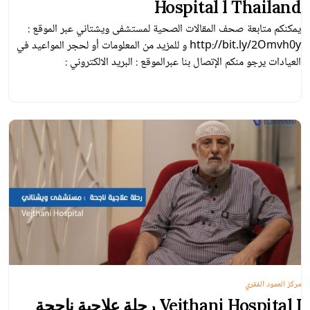
Hospital l Thailand
يمكنكم متابعة صحف المقالات الصحية لمستشفى ويشتاني عبر الموقع :
http://bit.ly/2Omvh0y و للمزيد من المعلومات أو لحجر المواعيد في
العيادات يرجو منكم الإتصال بنا عبرالموقع : البريد الالكتروني :
arabic@vejthani.com
مركز الاتصال: 006627340000 تحويلة
5253 الخط العربي الساخن : 0066848757700 مكتب التنسيق الطبي
بالحي العربي ( نا
مركز العمود الفقري
Vejthani Hospital I رحلة علاجية ناجحة