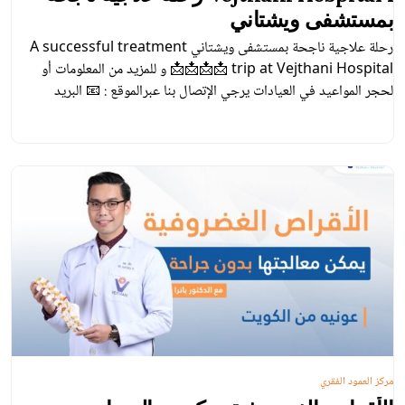
بمستشفى ويشتاني
رحلة علاجية ناجحة بمستشفى ويشتاني A successful treatment
trip at Vejthani Hospital 📩📩📩📩 و للمزيد من المعلومات أو
لحجر المواعيد في العيادات يرجي الإتصال بنا عبرالموقع : 📧 البريد
الالكتروني :
arabic@vejthani.com
☎ مركز الاتصال:
006627340000 تحويلة 626 / 1147 ☎ الخط العربي الساخن :
0066848757700 مكتب التنسيق الطبي ☎
مركز العمود الفقري