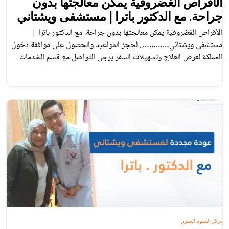
الأقراص الغضروفية يمكن معالجتها بدون
جراحة. مع الدكتور باترا | مستشفى ويشتاني
الأقراص الغضروفية يمكن معالجتها بدون جراحة. مع الدكتور باترا |
مستشفى ويشتاني………….. لحجز المواعيد والحصول على موافقة دخول
المملكة لغرض العلاج وتسهيلات السفر يرجى التواصل مع قسم الخدمات
العربية عبر البريد الإلكتروني: Facebook : Vejthani Hospital
مستشفى ويشتاني E-mail :
Arabic
arabic@vejthani.com
Hotline ( WhatsApp ) : 0
مركز العمود الفقري