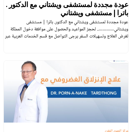
عودة مجددة لمستشفى ويشتاني مع الدكتور .
باترا | مستشفى ويشتاني
عودة مجددة لمستشفى ويشتاني مع الدكتور. باترا | مستشفى
ويشتاني………….. لحجز المواعيد والحصول على موافقة دخول المملكة
لغرض العلاج وتسهيلات السفر يرجى التواصل مع قسم الخدمات العربية عبر
البريد الإلكتروني: Facebook : Vejthani Hospita l مستشفى
ويشتاني E-mail :
Arabic Hotline (
arabic@vejthani.com
WhatsApp ) : 0066848757700 ✅
مركز العمود الفقري