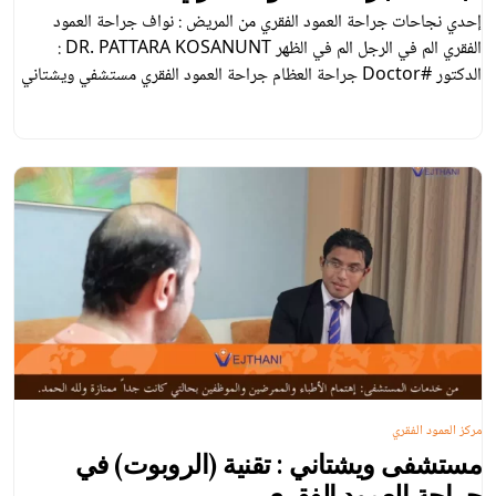
إحدي نجاحات جراحة العمود الفقري من المريض : نواف جراحة العمود
الفقري الم في الرجل الم في الظهر DR. PATTARA KOSANUNT :
الدكتور #Doctor جراحة العظام جراحة العمود الفقري مستشفي ويشتاني
بانكوك # تايلاند www.vejthani.com : الموقع الإلكتروني
arabic@vejthani.com
: البريد الإلكتروني فيس بوك (Facebook ) :
Vejthani Hospital مستش
مركز العمود الفقري
مستشفى ويشتاني : تقنية (الروبوت) في
جراحة العمود الفقري