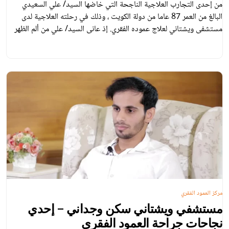
من إحدى التجارب العلاجية الناجحة التي خاضها السيد/ علي السعيدي
البالغ من العمر 87 عاما من دولة الكويت ، وذلك في رحلته العلاجية لدى
مستشفى ويشتاني لعلاج عموده الفقري. إذ عانى السيد/ علي من ألم الظهر
الذي يمتد إلى الساقين والذي يُعرف بمرض (التضيق الشوكي) لأكثر من سنة.
وغالبا ما يشتد الألم عند المشي.
مركز العمود الفقري
مستشفي ويشتاني سكن وجداني – إحدي
نجاحات جراحة العمود الفقري