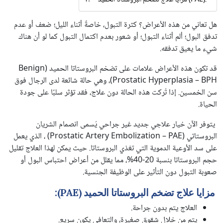
مزايا علاج تضخم البروستاتا الحميد (PAE):
هل تعاني من هذه الأعراض؟ كثرة التبول، خاصةً أثناء الليل؛ ضعف أو عدم
تدفق البول؛ ألم أثناء التبول؛ أو شعور بعدم اكتمال التبول كما لو أن هناك
شيء ما يعيق تدفقه.
قد تكون هذه الأعراض علامات على تضخم البروستاتا الحميد (Benign
Prostatic Hyperplasia – BPH)، وهي حالة شائعة لدى الرجال فوق
سن الخمسين. إذا تُركت هذه الحالة دون علاج، فقد تؤثر سلبًا على جودة
الحياة.
يتوفر الآن خيار علاجي جديد غير جراحي يُسمى انصمام الشريان
البروستاتي (Prostatic Artery Embolization – PAE) ، الذي يعمل
على سد الأوعية الدموية التي تغذي البروستاتا. حيث يمكن لهذا العلاج تقليل
حجم البروستاتا بنسبة 20-40%، مما يقلل من أعراض احتباس البول أو
صعوبة التبول دون التأثير على الوظيفة الجنسية.
مزايا علاج تضخم البروستاتا الحميد (PAE):
العلاج يتم بدون جراحة.
يتم من خلال شقوق صغيرة، والتعافي يكون سريع.