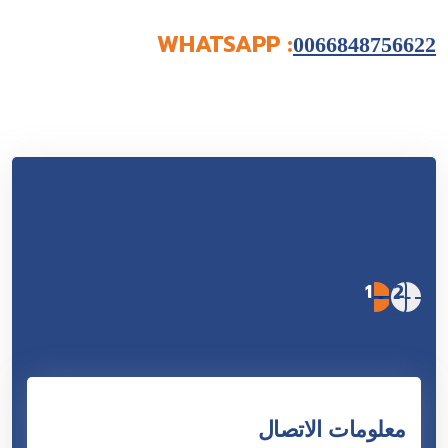
WHATSAPP :
0066848756622
1
2
معلومات الاتصال